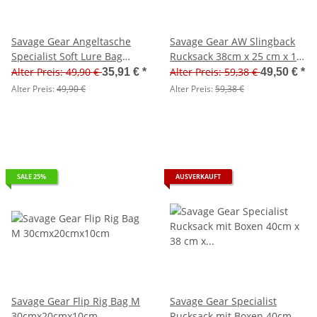
Savage Gear Angeltasche
Savage Gear AW Slingback
Specialist Soft Lure Bag
Rucksack 38cm x 25 cm x 13
21cm x 28 cm x 32 cm
cm
Alter Preis: 49,90 €
Alter Preis: 59,38 €
35,91 €
*
49,50 €
*
Alter Preis:
49,90 €
Alter Preis:
59,38 €
SALE 25%
AUSVERKAUFT
Savage Gear Flip Rig Bag M
Savage Gear Specialist
30cmx20cmx10cm
Rucksack mit Boxen 40cm x