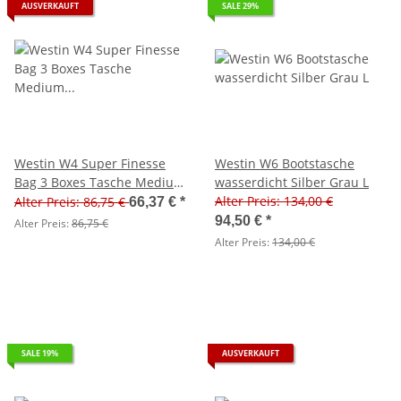
AUSVERKAUFT
SALE 29%
Westin W4 Super Finesse
Westin W6 Bootstasche
Bag 3 Boxes Tasche Medium
wasserdicht Silber Grau L
Titanium Schwarz
Alter Preis: 134,00 €
Alter Preis: 86,75 €
66,37 €
*
94,50 €
*
Alter Preis:
86,75 €
Alter Preis:
134,00 €
SALE 19%
AUSVERKAUFT