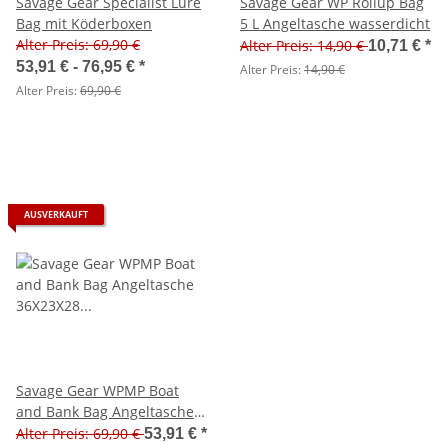
Savage Gear Specialist Lure
Savage Gear WP Rollup Bag
Bag mit Köderboxen
5 L Angeltasche wasserdicht
Alter Preis: 69,90 €
Alter Preis: 14,90 €
10,71 €
*
53,91 € -
76,95 €
*
Alter Preis:
14,90 €
Alter Preis:
69,90 €
AUSVERKAUFT
Savage Gear WPMP Boat
and Bank Bag Angeltasche
36X23X28 cm 24L
Alter Preis: 69,90 €
53,91 €
*