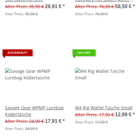
38 cm x 23 cm
Alter Preis: 35,90 €
Alter Preis: 76,90 €
26,91 €
*
58,50 €
*
Alter Preis:
35,90 €
Alter Preis:
76,90 €
AUSVERKAUFT
SALE 28%
Savage Gear WPMP Lurebag
W4 Rig Wallet Tasche Small
Ködertasche
Alter Preis: 17,90 €
12,89 €
*
Alter Preis: 24,90 €
17,91 €
*
Alter Preis:
17,90 €
Alter Preis:
24,90 €