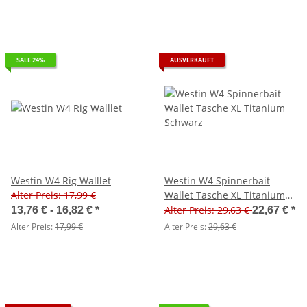
SALE 24%
AUSVERKAUFT
Westin W4 Rig Walllet
Westin W4 Spinnerbait
Alter Preis: 17,99 €
Wallet Tasche XL Titanium
Schwarz
Alter Preis: 29,63 €
13,76 € -
16,82 €
*
22,67 €
*
Alter Preis:
17,99 €
Alter Preis:
29,63 €