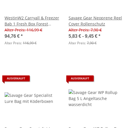
WestinW2 Carryall & Freezer
Savage Gear Neoprene Reel
Bab 1 Fresh Box Forest
Cover Rollenschutz
Night
Alter Preis: 116,99 €
Alter Preis: 7,90 €
94,76 €
*
5,83 € -
9,45 €
*
Alter Preis:
116,99 €
Alter Preis:
7,90 €
AUSVERKAUFT
AUSVERKAUFT