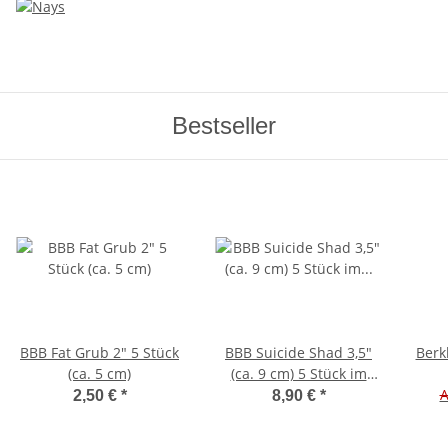
Bestseller
BBB Fat Grub 2" 5 Stück
BBB Suicide Shad 3,5"
Berk
(ca. 5 cm)
(ca. 9 cm) 5 Stück im
Hartschalenblister
A
2,50 €
*
8,90 €
*