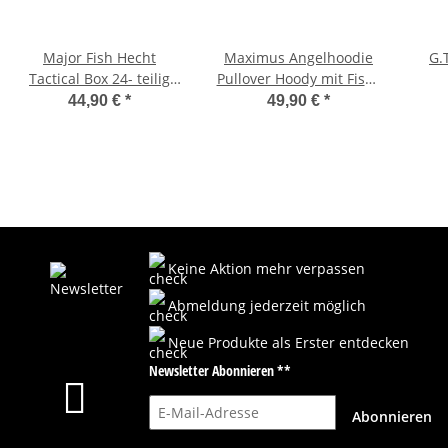
Major Fish Hecht
Maximus Angelhoodie
G.
Tactical Box 24- teilig
Pullover Hoody mit Fisch
Gummifische Hardbaits
Motiv
44,90 €
*
49,90 €
*
Set
Keine Aktion mehr verpassen
Abmeldung jederzeit möglich
Neue Produkte als Erster entdecken
Newsletter Abonnieren **
E-Mail-Adresse
Abonnieren