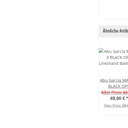
A
Ähnliche Artik
Abu Garcia M
BLACK OP
Linkshand Bait
Alter Preis: 65
49,90 €
*
Alter Preis:
65,