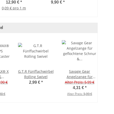
geflochtene
Stück 154
12,90 €
*
9,90 €
*
ngelschnur Lemon
bubblegum /
0,09 € pro 1 m
Yellow 150 Meter
schwarz
0.14 mm - 11 kg
el
AX® X
G.T.R Fünffachwirbel
Savage Gear
S
Rolling Swivel
Angelzange für
caster
,90 €
geflochtene Schnur
Alter Preis: 5,99 €
2,99 €
*
& Sprengringe
4,31 €
*
90 €
Alter Preis:
5,99 €