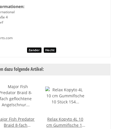
formationen:
rnational
aße 4
rf
erts.com
nschaft
Zander
Hecht
n dazu folgende Artikel:
ajor Fish Predator
Relax Kopyto 4L 10
Braid 8-fach
cm Gummifische 10