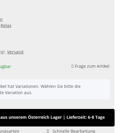
er
Relax
zgl.
Versand
Frage zum Artikel
fügbar
ikel hat Variationen. Wählen Sie bitte die
e Variation aus.
us unserem Österreich Lager
|
Lieferzeit: 6-8 Tage
ungsarten
Schnelle Bearbeitung