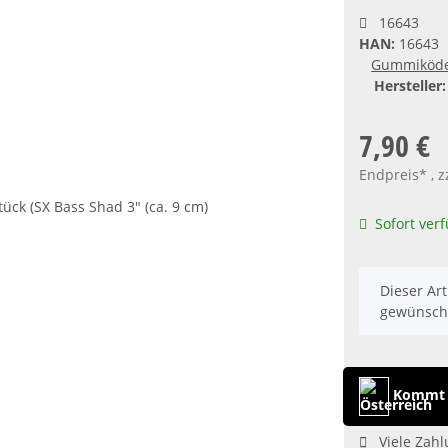
16643
HAN:
16643
Gummiköd
Hersteller:
7,90 €
Endpreis* , z
Sofort ver
x
Dieser Art
gewünscht
Kommt a
Viele Zahl