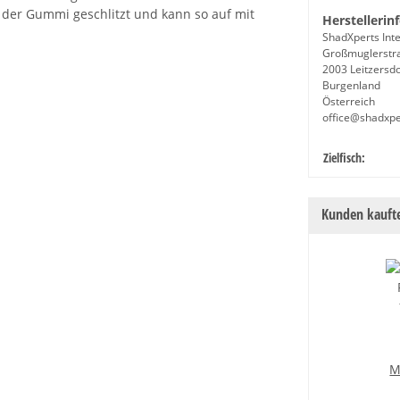
st der Gummi geschlitzt und kann so auf mit
Herstellerin
ShadXperts Inte
Großmuglerstr
2003 Leitzersdo
Burgenland
Österreich
office@shadxp
Produkteige
Wert
Zielfisch:
Kunden kaufte
M