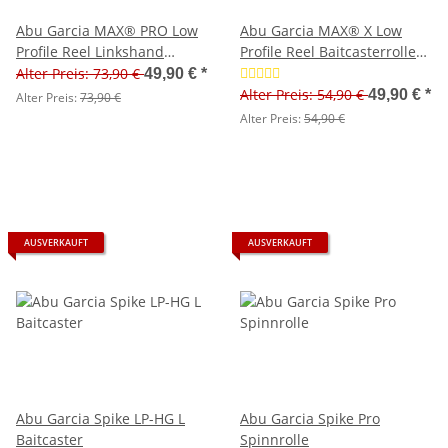
Abu Garcia MAX® PRO Low
Abu Garcia MAX® X Low
Profile Reel Linkshand
Profile Reel Baitcasterrolle
Baitcaster
Linkshand
Alter Preis: 73,90 €
49,90 €
*
Alter Preis: 54,90 €
49,90 €
*
Alter Preis:
73,90 €
Alter Preis:
54,90 €
AUSVERKAUFT
AUSVERKAUFT
Abu Garcia Spike LP-HG L
Abu Garcia Spike Pro
Baitcaster
Spinnrolle