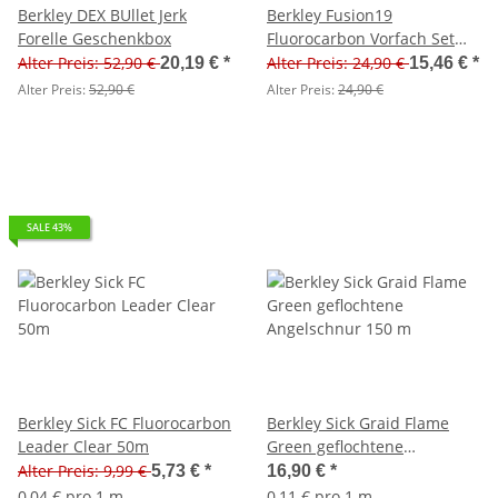
Berkley DEX BUllet Jerk
Berkley Fusion19
Forelle Geschenkbox
Fluorocarbon Vorfach Set
mit Zange Barsch und
Alter Preis: 52,90 €
Alter Preis: 24,90 €
20,19 €
*
15,46 €
*
Zander
Alter Preis:
52,90 €
Alter Preis:
24,90 €
SALE 43%
Berkley Sick FC Fluorocarbon
Berkley Sick Graid Flame
Leader Clear 50m
Green geflochtene
Angelschnur 150 m
Alter Preis: 9,99 €
5,73 €
*
16,90 €
*
0,04 € pro 1 m
0,11 € pro 1 m