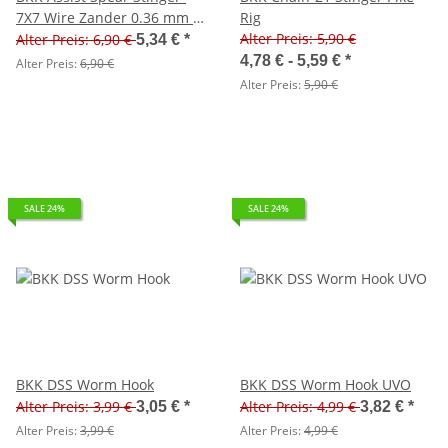
7X7 Wire Zander 0.36 mm 2
Rig
Stück
Alter Preis: 5,90 €
Alter Preis: 6,90 €
5,34 €
*
4,78 € -
5,59 €
*
Alter Preis:
6,90 €
Alter Preis:
5,90 €
SALE 24%
SALE 24%
BKK DSS Worm Hook
BKK DSS Worm Hook UVO
Alter Preis: 3,99 €
Alter Preis: 4,99 €
3,05 €
*
3,82 €
*
Alter Preis:
3,99 €
Alter Preis:
4,99 €