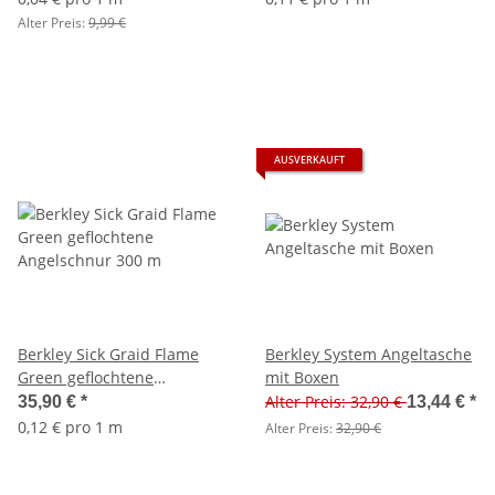
Alter Preis:
9,99 €
AUSVERKAUFT
Berkley Sick Graid Flame
Berkley System Angeltasche
Green geflochtene
mit Boxen
Angelschnur 300 m
Alter Preis: 32,90 €
35,90 €
*
13,44 €
*
0,12 € pro 1 m
Alter Preis:
32,90 €