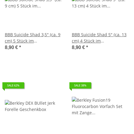
BBB Suicide Shad 3,5" (ca. 9
BBB Suicide Shad 5" (ca. 13
cm) 5 Stück im
cm) 4 Stück im
Hartschalenblister
Hartschalenblister
8,90 €
*
8,90 €
*
SALE 62%
SALE 38%