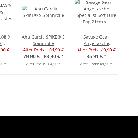
AX® X
Abu Garcia SPIKE® S
Savage Gear
S
Spinnrolle
Angeltasche
caster
,90 €
Alter Preis: 104,90 €
Specialist Soft Lure
Alter Preis: 49,90 €
Bag 21cm x 28 cm x
79,90 € -
83,90 €
*
35,91 €
*
32 cm
90 €
Alter Preis:
104,90 €
Alter Preis:
49,90 €