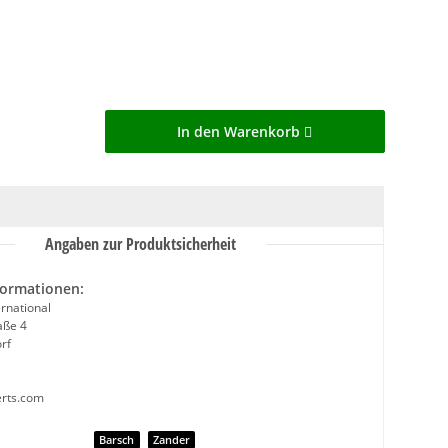
In den Warenkorb
Angaben zur Produktsicherheit
formationen:
rnational
aße 4
rf
erts.com
nschaft
Barsch
Zander