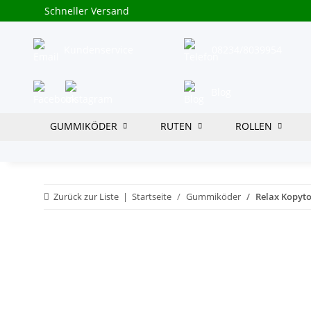
Schneller Versand
Kundenservice
08234/8039954
Blog
GUMMIKÖDER
RUTEN
ROLLEN
Zurück zur Liste
Startseite
Gummiköder
Relax Kopyto 