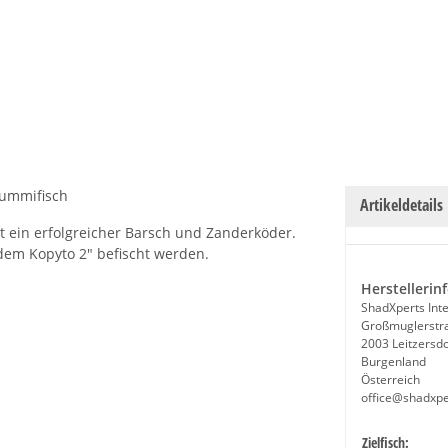
 Gummifisch
Artikeldetails
ist ein erfolgreicher Barsch und Zanderköder.
em Kopyto 2" befischt werden.
Herstellerin
ShadXperts Inte
Großmuglerstr
2003 Leitzersdo
Burgenland
Österreich
office@shadxp
Produkteige
Wert
Zielfisch: