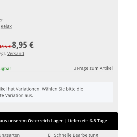
er
Relax
8,95 €
14,95 €
zgl.
Versand
Frage zum Artikel
fügbar
ikel hat Variationen. Wählen Sie bitte die
e Variation aus.
us unserem Österreich Lager
|
Lieferzeit: 6-8 Tage
ungsarten
Schnelle Bearbeitung