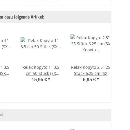
n dazu folgende Artikel:
" 3,5
Relax Kopyto 1" 3,5
Relax Kopyto 2,5" 25
Rel
(SX
cm 50 Stück (SX
Stück 6,25 cm (SX
10 
1" ca.
Kopyto-Classic 1" ca.
Kopyto Classic 2,5" 7
Ki
15,95 €
*
6,95 €
*
toroil
3,5 cm) 092 motoroil-
cm) 154 bubblegum
1
gold-Glitter
/ schwarz
el