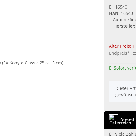
16540
HAN:
16540
Gummiköd
Hersteller:
Alter Preis: 
Endpreis* , z
Sofort ver
x
Dieser Art
gewünscht
Kommt a
Viele Zahl