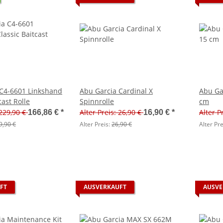
 C4-6601 Linkshand
Abu Garcia Cardinal X
Abu Ga
cast Rolle
Spinnrolle
cm
 229,90 €
Alter Preis: 26,90 €
Alter P
166,86 €
*
16,90 €
*
9,90 €
Alter Preis:
26,90 €
Alter Pre
FT
AUSVERKAUFT
AUSVE