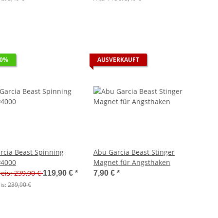
50%
AUSVERKAUFT
rcia Beast Spinning
Abu Garcia Beast Stinger
P4000
Magnet für Angsthaken
reis: 239,90 €
119,90 €
*
7,90 €
*
is:
239,90 €