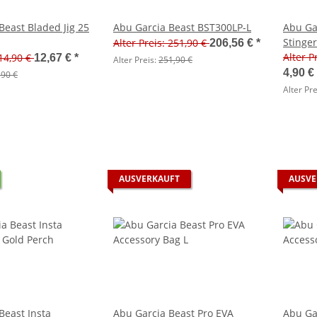
Beast Bladed Jig 25
Abu Garcia Beast BST300LP-L
Abu Ga
Stinger
Alter Preis: 251,90 €
206,56 €
*
Alter P
 14,90 €
12,67 €
*
Alter Preis:
251,90 €
4,90 €
,90 €
Alter Pre
AUSVERKAUFT
AUSVE
Beast Insta
Abu Garcia Beast Pro EVA
Abu Ga