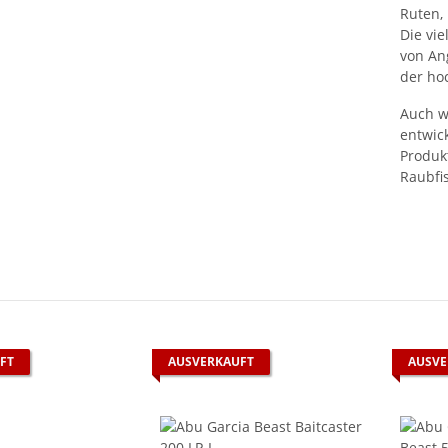
Ruten,
Die vi
von Ang
der ho
Auch w
entwic
Produk
Raubfi
FT
AUSVERKAUFT
AUSVE