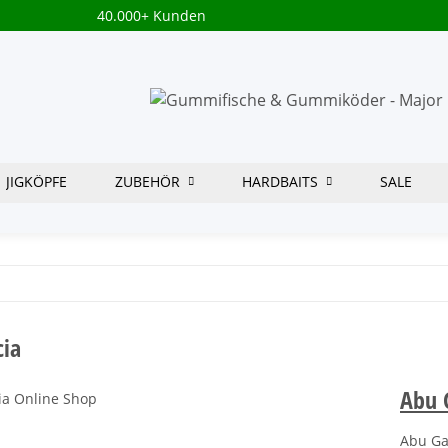
40.000+ Kunden
JIGKÖPFE
ZUBEHÖR
HARDBAITS
SALE
cia
Abu 
Abu Ga