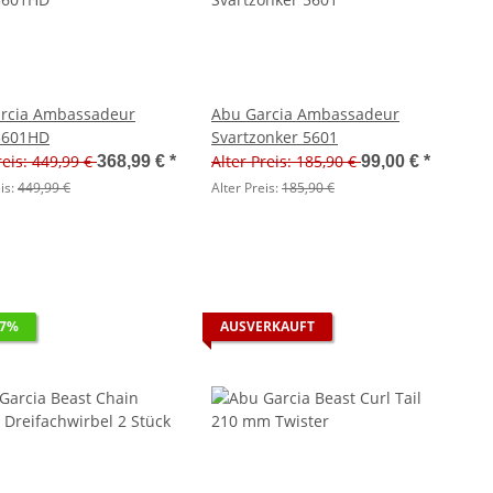
rcia Ambassadeur
Abu Garcia Ambassadeur
5601HD
Svartzonker 5601
reis: 449,99 €
Alter Preis: 185,90 €
368,99 €
*
99,00 €
*
is:
449,99 €
Alter Preis:
185,90 €
17%
AUSVERKAUFT