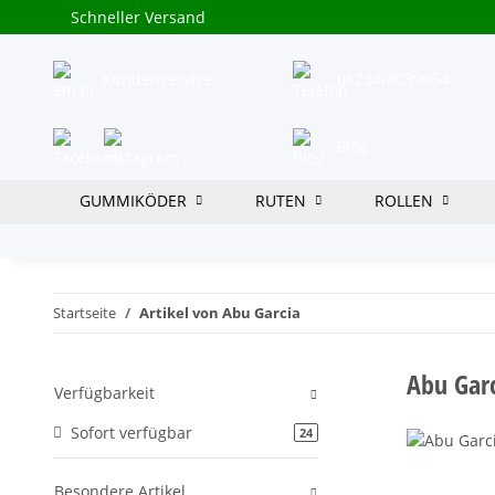
Schneller Versand
Kundenservice
08234/8039954
Blog
GUMMIKÖDER
RUTEN
ROLLEN
Startseite
Artikel von Abu Garcia
Abu Gar
Verfügbarkeit
Sofort verfügbar
Artikel gefunden
24
Besondere Artikel