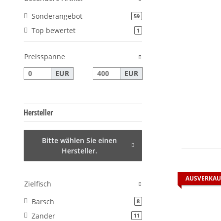
Sonderangebot
Artikel gefunden
59
Top bewertet
Artikel gefunden
1
Preisspanne
EUR
EUR
Hersteller
Bitte wählen Sie einen
Hersteller.
AUSVERKAU
Zielfisch
Barsch
Artikel gefunden
8
Zander
Artikel gefunden
11