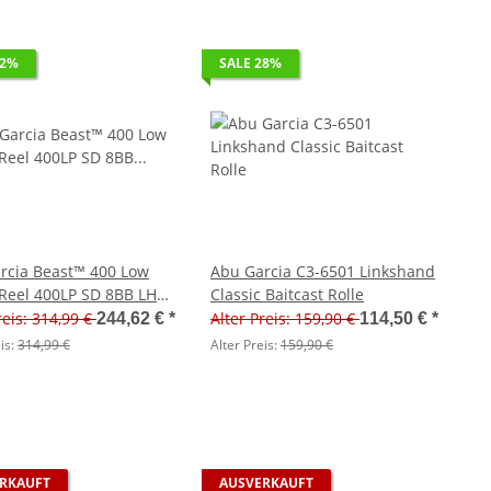
22%
SALE 28%
rcia Beast™ 400 Low
Abu Garcia C3-6501 Linkshand
 Reel 400LP SD 8BB LH
Classic Baitcast Rolle
reis: 314,99 €
Alter Preis: 159,90 €
244,62 €
*
114,50 €
*
is:
314,99 €
Alter Preis:
159,90 €
RKAUFT
AUSVERKAUFT