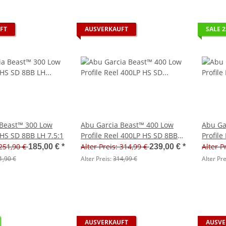
FT
AUSVERKAUFT
SALE 
 Beast™ 300 Low
Abu Garcia Beast™ 400 Low
Abu Ga
 HS SD 8BB LH 7.5:1
Profile Reel 400LP HS SD 8BB
Profile
LH 6.2:1
4.8:1
 251,90 €
Alter Preis: 314,99 €
Alter P
185,00 €
*
239,00 €
*
1,90 €
Alter Preis:
314,99 €
Alter Pre
AUSVERKAUFT
AUSVE