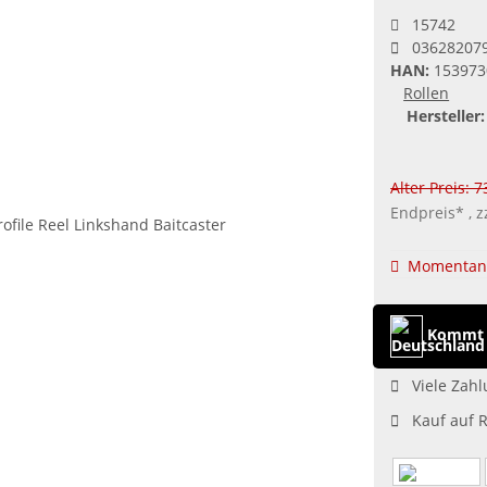
15742
03628207
HAN:
153973
Rollen
Hersteller:
Alter Preis: 
Endpreis* , z
Momentan 
Kommt 
Viele Zahl
Kauf auf 