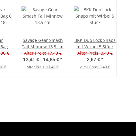
ar
Savage Gear Smash
BKK Duo Lock Snaps
 Bag 6
Tail Minnow 13,5 cm
mit Wirbel 5 Stück
,90 €
 18L
Alter Preis: 17,49 €
Alter Preis: 3,49 €
13,41 € -
14,85 €
*
2,67 €
*
90 €
Alter Preis:
17,49 €
Alter Preis:
3,49 €