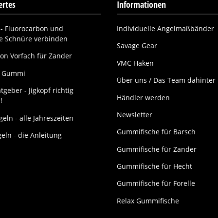
rtes
Informationen
- Fluorocarbon und
Individuelle Angelmaßbänder
ne Schnüre verbinden
Savage Gear
on Vorfach für Zander
VMC Haken
it Gummi
Über uns / Das Team dahinter
tgeber - Jigkopf richtig
Händler werden
!
Newsletter
eln - alle Jahreszeiten
Gummifische für Barsch
geln - die Anleitung
Gummifische für Zander
Gummifische für Hecht
Gummifische für Forelle
Relax Gummifische