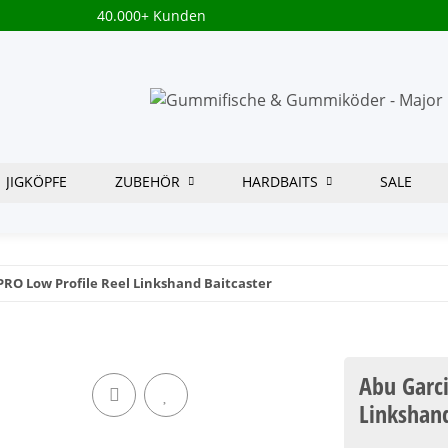
40.000+ Kunden
JIGKÖPFE
ZUBEHÖR
HARDBAITS
SALE
RO Low Profile Reel Linkshand Baitcaster
Abu Garc
Linkshand