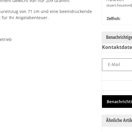
t einem Gewicht von nur 209 Gramm.
stuart.houston
chnureinzug von 71 cm und eine beeindruckende
t für Ihr Angelabenteuer.
Produkteige
Wert
Zielfisch:
Benachrichtig
etrieb
Kontaktdat
E-Mail
Benachricht
Ähnliche Artik