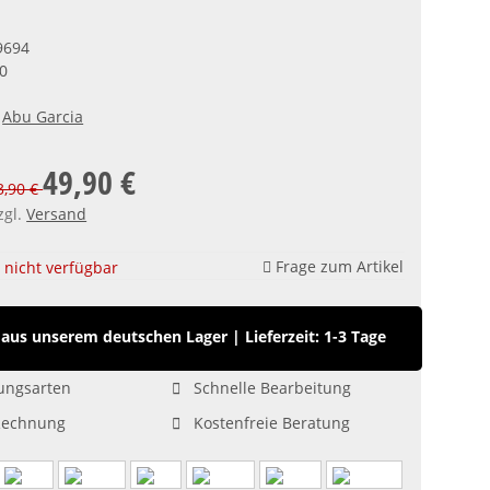
9694
0
Abu Garcia
49,90 €
73,90 €
zgl.
Versand
Frage zum Artikel
nicht verfügbar
aus unserem deutschen Lager
|
Lieferzeit: 1-3 Tage
ungsarten
Schnelle Bearbeitung
Rechnung
Kostenfreie Beratung