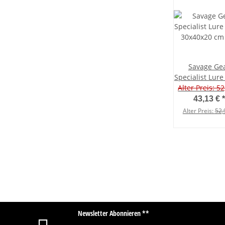
Savage Ge
Specialist Lure
Alter Preis: 52
30x40x20 cm
43,13 €
*
Alter Preis:
52,
Newsletter Abonnieren **