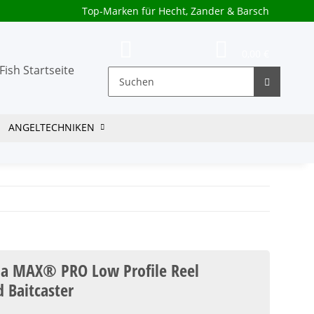
Top-Marken für Hecht, Zander & Barsch
0,00 €
ANGELTECHNIKEN
ia MAX® PRO Low Profile Reel
 Baitcaster