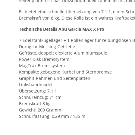
Seitenplatten ist das Linkshandmodell zudem leicht, mi
Es bietet eine schnelle Übersetzung von 7.1:1, einen S
Bremskraft von 8 kg. Diese Rolle ist ein wahres Kraftpake
Technische Details Abu Garcia MAX X Pro
7 Edelstahlkugellager + 1 Rollenlager für reibungslosen B
Duragear Messing-Getriebe
Gefräste, doppelt eloxierte Aluminiumspule
Power Disk Bremssystem
MagTrax Bremssystem
Kompakte gebogene Kurbel und Sternbremse
Graphit-Rahmen und Seitenplatten
Linkshandmodell
Übersetzung: 7.1:1
Schnureinzug: 71 cm
Bremskraft 8 kg
Gewicht: 209 Gramm
Schnurfassung: 0,29 mm / 135 m