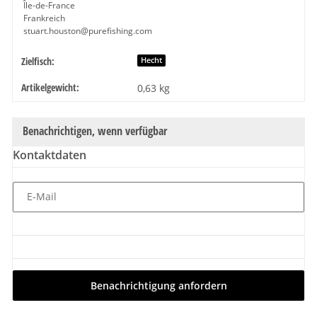
Île-de-France
Frankreich
stuart.houston@purefishing.com
Zielfisch:
Produkteigenschaft
Wert
Hecht
Artikelgewicht:
0,63
kg
Benachrichtigen, wenn verfügbar
Kontaktdaten
E-Mail
Benachrichtigung anfordern