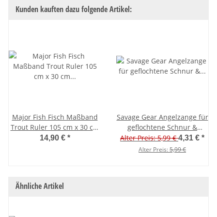
Kunden kauften dazu folgende Artikel:
Major Fish Fisch Maßband
Savage Gear Angelzange für
Trout Ruler 105 cm x 30 cm
geflochtene Schnur &
mit Anschlag
Sprengringe
Alter Preis: 5,99 €
14,90 €
*
4,31 €
*
Alter Preis:
5,99 €
Ähnliche Artikel