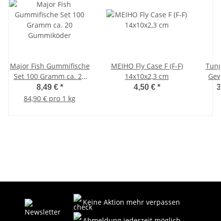
Major Fish Gummifische
MEIHO Fly Case F (F-F)
Tung
Set 100 Gramm ca. 20
14x10x2,3 cm
Gew
Gummiköder
8,49 €
*
4,50 €
*
3
84,90 € pro 1 kg
Keine Aktion mehr verpassen
Abmeldung jederzeit möglich