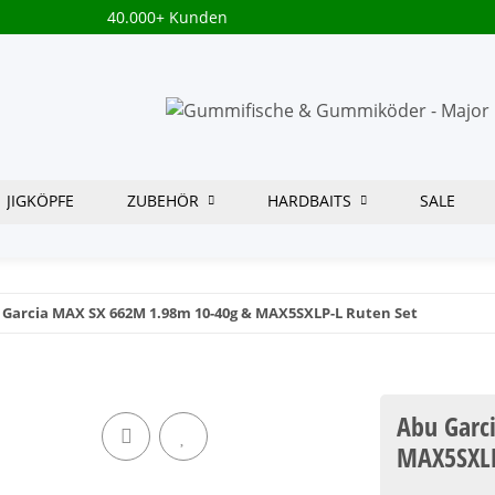
40.000+ Kunden
JIGKÖPFE
ZUBEHÖR
HARDBAITS
SALE
 Garcia MAX SX 662M 1.98m 10-40g & MAX5SXLP-L Ruten Set
Abu Garc
MAX5SXLP