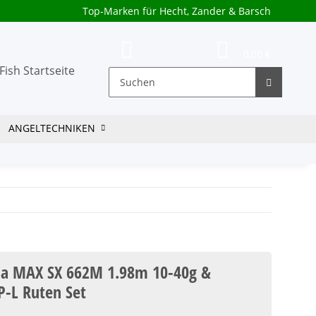
Top-Marken für Hecht, Zander & Barsch
0,00 €
ANGELTECHNIKEN
ia MAX SX 662M 1.98m 10-40g &
-L Ruten Set