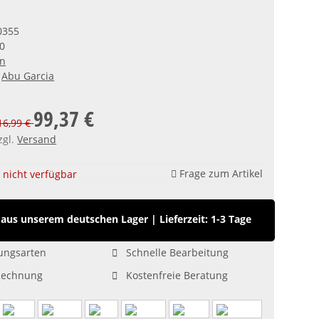
0355
0
en
Abu Garcia
99,37 €
116,99 €
zgl.
Versand
Frage zum Artikel
nicht verfügbar
aus unserem deutschen Lager
|
Lieferzeit: 1-3 Tage
ungsarten
Schnelle Bearbeitung
Rechnung
Kostenfreie Beratung