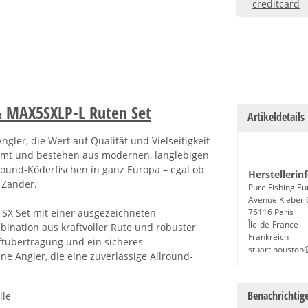
& MAX5SXLP-L Ruten Set
Artikeldetails
gler, die Wert auf Qualität und Vielseitigkeit
immt und bestehen aus modernen, langlebigen
lround-Köderfischen in ganz Europa – egal ob
Herstellerin
 Zander.
Pure Fishing E
Avenue Kleber 
SX Set mit einer ausgezeichneten
75116 Paris
Île-de-France
ination aus kraftvoller Rute und robuster
Frankreich
aftübertragung und ein sicheres
stuart.houston
ene Angler, die eine zuverlässige Allround-
Benachrichtig
lle