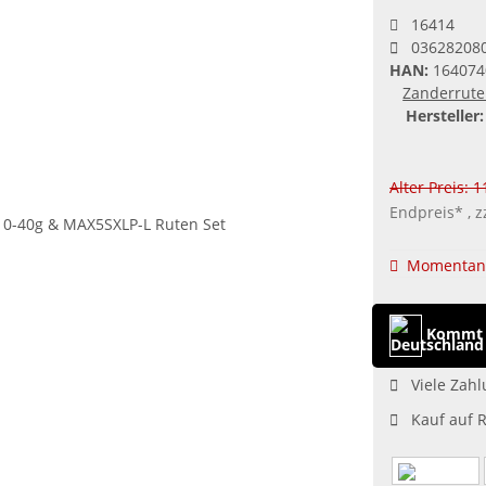
16414
03628208
HAN:
164074
Zanderrut
Hersteller:
Alter Preis: 
Endpreis* , z
Momentan 
Kommt 
Viele Zahl
Kauf auf 