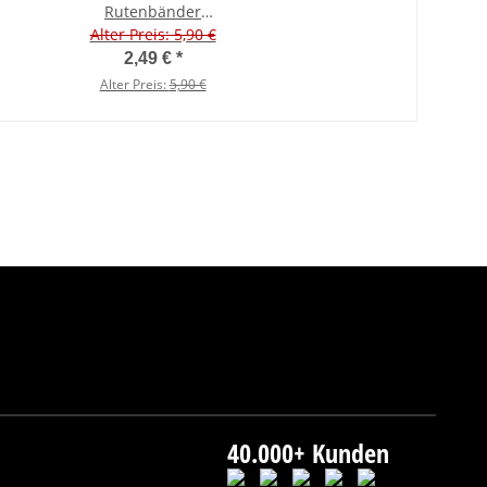
Rutenbänder
Alter Preis: 5,90 €
Angelruten
Klettband 4 Stück
2,49 €
*
Alter Preis:
5,90 €
40.000+ Kunden