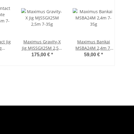
ct Jig
Maximus Gravity-X
Maximus Bankai
e
Jig MJSSGX25M 2,5m
MSBA24M 2,4m 7-
4m 7-
7-35g
35g
175,00 €
*
59,00 €
*