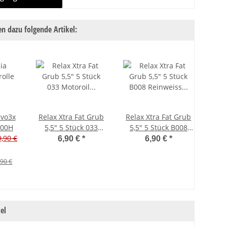
n dazu folgende Artikel:
evo3x
Relax Xtra Fat Grub
Relax Xtra Fat Grub
Wes
000H
5,5" 5 Stück 033
5,5" 5 Stück B008
Gef
9,90 €
Motoroil Gold Glitter
Reinweiss Klar Salt n
Dutc
Alte
6,90 €
*
6,90 €
*
Pepper
0
,90 €
Al
el