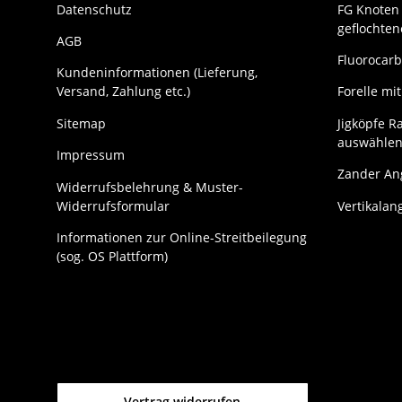
Datenschutz
FG Knoten 
geflochte
AGB
Fluorocarb
Kundeninformationen (Lieferung,
Versand, Zahlung etc.)
Forelle m
Sitemap
Jigköpfe Ra
auswählen
Impressum
Zander Ang
Widerrufsbelehrung & Muster-
Widerrufsformular
Vertikalan
Informationen zur Online-Streitbeilegung
(sog. OS Plattform)
Vertrag widerrufen