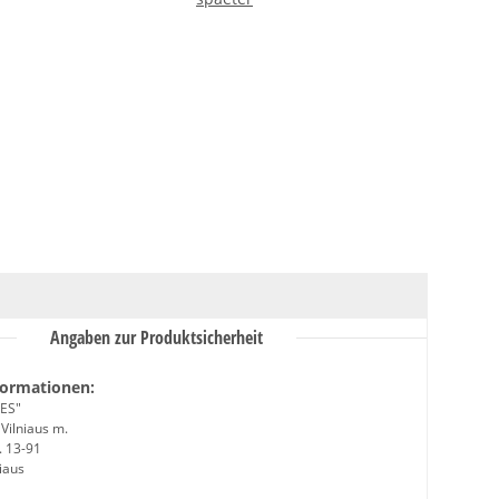
Angaben zur Produktsicherheit
formationen:
ES"
 Vilniaus m.
. 13-91
iaus