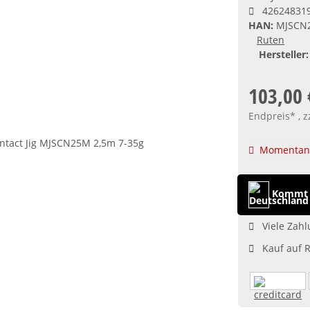
42624831
HAN:
MJSCN
Ruten
Hersteller:
103,00 
Endpreis* , z
Momentan 
Kommt 
Viele Zahl
Kauf auf 