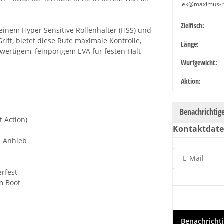
lek@maximus-
Produkteige
Wert
Zielfisch:
einem Hyper Sensitive Rollenhalter (HSS) und
ff, bietet diese Rute maximale Kontrolle,
Länge:
hwertigem, feinporigem EVA für festen Halt
Wurfgewicht:
Aktion:
Benachrichtig
t Action)
Kontaktdat
nd Anhieb
E-Mail
erfest
m Boot
Benachricht