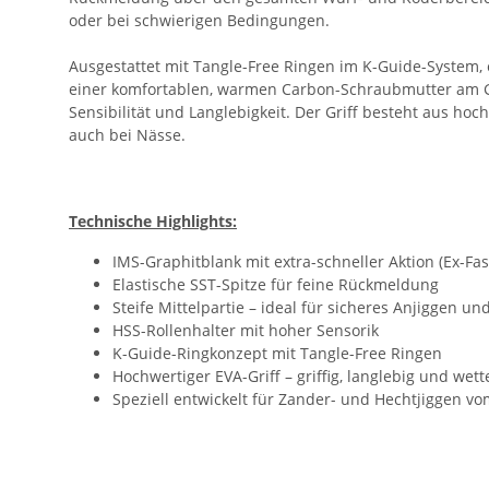
oder bei schwierigen Bedingungen.
Ausgestattet mit Tangle-Free Ringen im K-Guide-System, 
einer komfortablen, warmen Carbon-Schraubmutter am Gri
Sensibilität und Langlebigkeit. Der Griff besteht aus hoc
auch bei Nässe.
Technische Highlights:
IMS-Graphitblank mit extra-schneller Aktion (Ex-Fas
Elastische SST-Spitze für feine Rückmeldung
Steife Mittelpartie – ideal für sicheres Anjiggen u
HSS-Rollenhalter mit hoher Sensorik
K-Guide-Ringkonzept mit Tangle-Free Ringen
Hochwertiger EVA-Griff – griffig, langlebig und wett
Speziell entwickelt für Zander- und Hechtjiggen vo