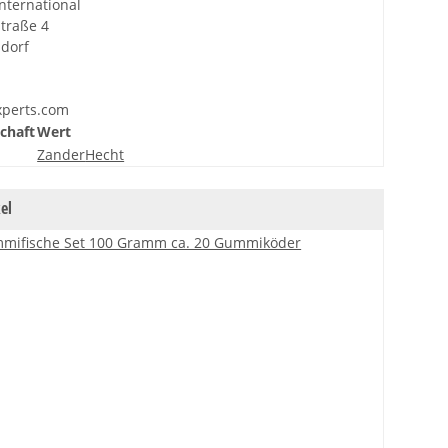
nternational
traße 4
sdorf
xperts.com
chaft
Wert
Zander
Hecht
el