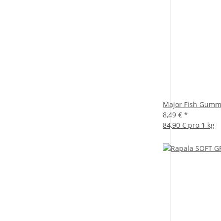
Major Fish Gumm
8,49 €
*
84,90 € pro 1 kg