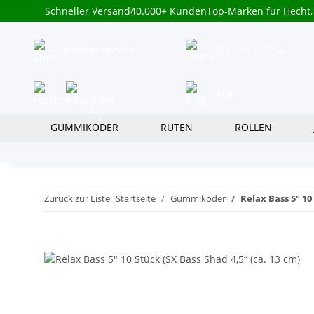
Schneller Versand
40.000+ Kunden
Top-Marken für Hecht,
Kundenservice
08234/8039954
Blog
GUMMIKÖDER
RUTEN
ROLLEN
Zurück zur Liste
Startseite
Gummiköder
Relax Bass 5" 10