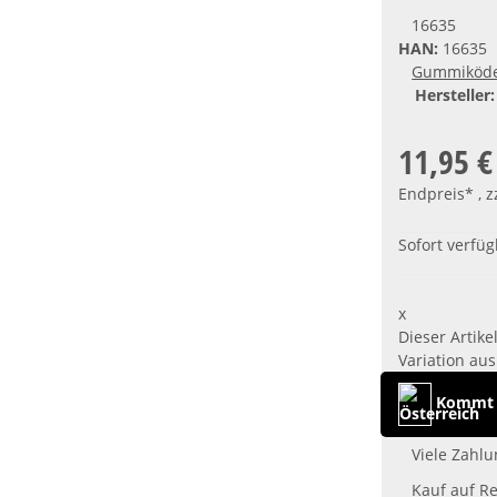
16635
HAN:
16635
Gummiköd
Hersteller:
11,95 €
Endpreis* , z
Sofort verfü
x
Dieser Artike
Variation aus
Kommt a
Viele Zahlu
Kauf auf R