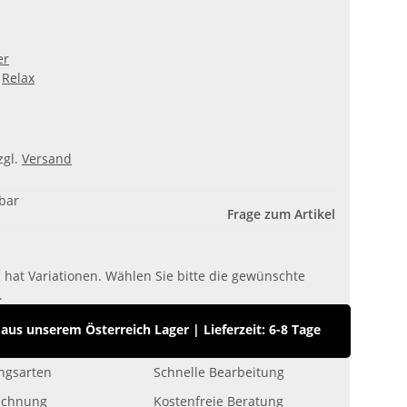
er
Relax
zgl.
Versand
gbar
Frage zum Artikel
l hat Variationen. Wählen Sie bitte die gewünschte
.
us unserem Österreich Lager
|
Lieferzeit: 6-8 Tage
ngsarten
Schnelle Bearbeitung
echnung
Kostenfreie Beratung