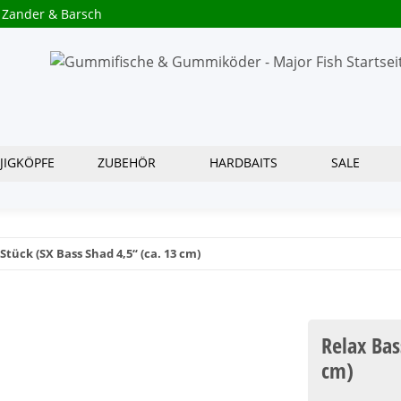
 Zander & Barsch
JIGKÖPFE
ZUBEHÖR
HARDBAITS
SALE
 Stück (SX Bass Shad 4,5“ (ca. 13 cm)
Relax Bas
cm)