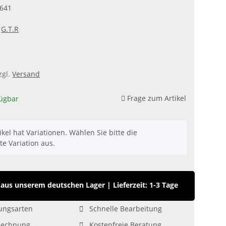
641
G.T.R
zgl.
Versand
Frage zum Artikel
fügbar
ikel hat Variationen. Wählen Sie bitte die
e Variation aus.
aus unserem deutschen Lager
|
Lieferzeit: 1-3 Tage
ungsarten
Schnelle Bearbeitung
Rechnung
Kostenfreie Beratung