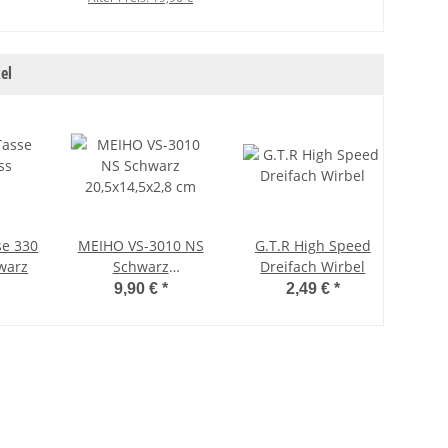
el
se 330
MEIHO VS-3010 NS
G.T.R High Speed
warz
Schwarz
Dreifach Wirbel
20,5x14,5x2,8 cm
9,90 €
*
2,49 €
*