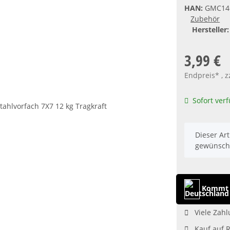
HAN:
GMC14
Zubehör
Hersteller:
3,99 €
Endpreis* , z
Sofort ver
x
Dieser Art
gewünscht
Kommt 
Viele Zahl
Kauf auf 