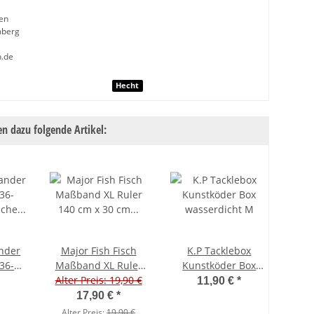
en
mberg
h.de
nschaft
Hecht
n dazu folgende Artikel:
ander
Major Fish Fisch
K.P Tacklebox
 36-
Maßband XL Ruler
Kunstköder Box
ische
140 cm x 30 cm mit
Alter Preis: 19,90 €
wasserdicht M
11,90 €
*
behör
Anschlag
17,90 €
*
Alter Preis:
19,90 €