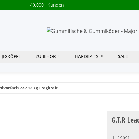
40.000+ Kunden
JIGKÖPFE
ZUBEHÖR
HARDBAITS
SALE
hlvorfach 7X7 12 kg Tragkraft
G.T.R Lea
14641