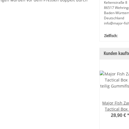
Keltenstraße 8
86517 Wehring
Baden-Württe
Deutschland
info@major-fis
Produkteige
Wert
Zielfisch:
Kunden kaufte
Major Fish Z
Tactical Box
teilig Gummif
28,90 €
*
Wobbler + Zu