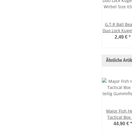
G.T.R Ball Be
Duo Lock Kuge
Wirbel Size 0
2,49 €
*
Stück
Ähnliche Artik
Major Fish H
Tactical Box
teilig Gummif
44,90 €
*
Hardbaits S