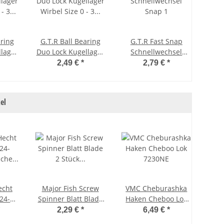
aring
G.T.R Ball Bearing
G.T.R Fast Snap
llager
Duo Lock Kugellager
Schnellwechsel
Ku
3 - 3
Wirbel Size 0 - 3
Snap 1
Bal
2,49 €
*
2,79 €
*
Stück
Größ
el
echt
Major Fish Screw
VMC Cheburashka
 24-
Spinner Blatt Blade
Haken Cheboo Lok
ische
2 Stück Ködertuning
7230NE
2,29 €
*
6,49 €
*
et