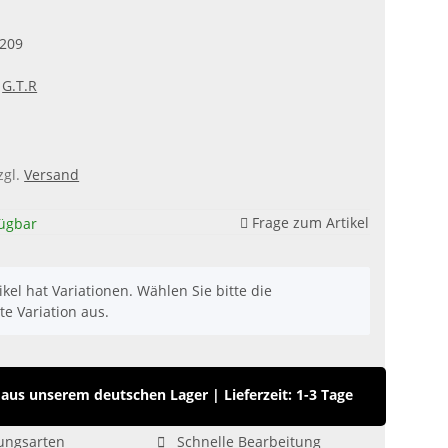
209
G.T.R
zgl.
Versand
Frage zum Artikel
fügbar
ikel hat Variationen. Wählen Sie bitte die
e Variation aus.
aus unserem deutschen Lager
|
Lieferzeit: 1-3 Tage
ungsarten
Schnelle Bearbeitung