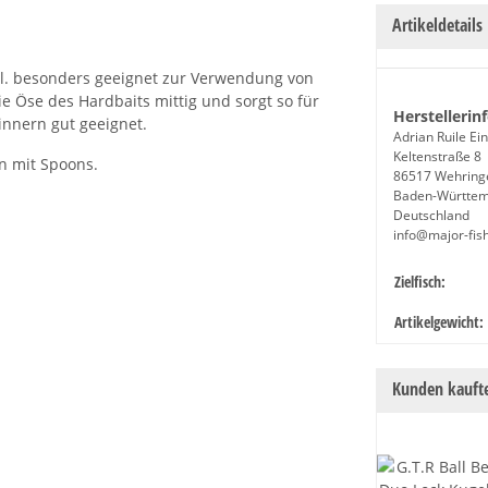
Artikeldetails
bel. besonders geeignet zur Verwendung von
ie Öse des Hardbaits mittig und sorgt so für
Herstellerin
innern gut geeignet.
Adrian Ruile E
Keltenstraße 8
ln mit Spoons.
86517 Wehring
Baden-Württe
Deutschland
info@major-fis
Produkteige
Wert
Zielfisch:
Artikelgewicht:
Kunden kaufte