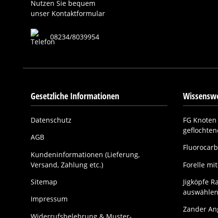
Nutzen Sie bequem
unser Kontaktformular
08234/8039954
Gesetzliche Informationen
Wissenswe
Datenschutz
FG Knoten 
geflochte
AGB
Fluorocarb
Kundeninformationen (Lieferung,
Versand, Zahlung etc.)
Forelle m
Sitemap
Jigköpfe Ra
auswählen
Impressum
Zander Ang
Widerrufsbelehrung & Muster-