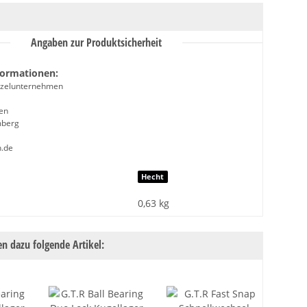
Angaben zur Produktsicherheit
formationen:
inzelunternehmen
en
mberg
h.de
nschaft
Hecht
0,63
kg
n dazu folgende Artikel: