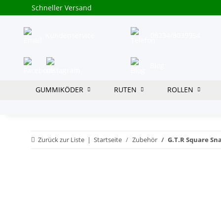
Schneller Versand
Kundenservice
08234/8039954
Blog
GUMMIKÖDER
RUTEN
ROLLEN
Zurück zur Liste
Startseite
Zubehör
G.T.R Square Sna