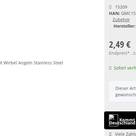
15209
HAN:
GMC15
Zubehör
Hersteller:
2,49 €
Endpreis* , z
Sofort ver
x
Dieser Art
gewünscht
Kommt 
Viele Zahl