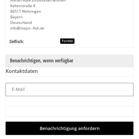
Adrian Ruile Einzelunternehmen
Keltenstraße 8
86517 Wehringen
Bayern
Deutschland
info@major--fish.de
Zielfisch:
Produkteigenschaft
Wert
Forelle
Benachrichtigen, wenn verfügbar
Kontaktdaten
E-Mail
Benachrichtigung anfordern