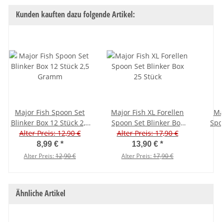
Kunden kauften dazu folgende Artikel:
Major Fish Spoon Set
Major Fish XL Forellen
Ma
Blinker Box 12 Stück 2,5
Spoon Set Blinker Box
Spo
Alter Preis: 12,90 €
Gramm
Alter Preis: 17,90 €
25 Stück
8,99 €
*
13,90 €
*
Alter Preis:
12,90 €
Alter Preis:
17,90 €
Ähnliche Artikel