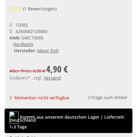
(1 Bewertungen)
15005
4260682120083
HAN:
GMC15005
Hardbaits
Hersteller:
Major Fish
4,90 €
Alter Preis: 6,90 €
Endpreis* , zzgl.
Versand
Frage zum Artikel
Momentan nicht verfügbar
Kommt aus unserem deutschen Lager
|
Lieferzeit:
1-3 Tage