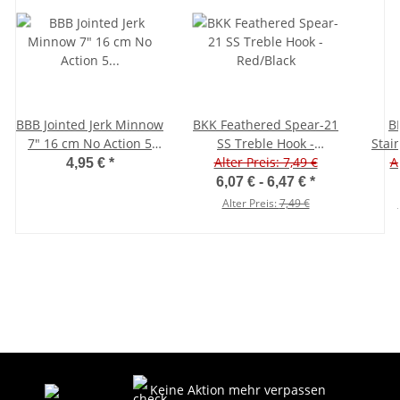
BBB Jointed Jerk Minnow
BKK Feathered Spear-21
B
7" 16 cm No Action 5
SS Treble Hook -
Stai
Stück Gabelschwanz
Alter Preis: 7,49 €
Red/Black
A
4,95 €
*
6,07 € -
6,47 €
*
Alter Preis:
7,49 €
Keine Aktion mehr verpassen