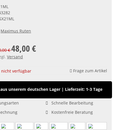
21ML
43282
SX21ML
Maximus Ruten
48,00 €
60,00 €
zgl.
Versand
Frage zum Artikel
nicht verfügbar
aus unserem deutschen Lager
|
Lieferzeit: 1-3 Tage
ungsarten
Schnelle Bearbeitung
Rechnung
Kostenfreie Beratung