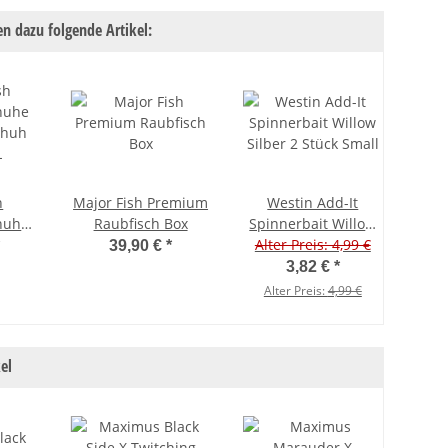
n dazu folgende Artikel:
h
Major Fish Premium
Westin Add-It
Sa
huhe
Raubfisch Box
Spinnerbait Willow
R
chuh
Silber 2 Stück Small
Alter Preis: 4,99 €
Alte
39,90 €
*
L
3,82 €
*
Alter Preis:
4,99 €
Al
el