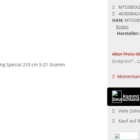
MTSSBSX
46300842
HAN:
MTSSB
Ruten
Hersteller:
Alter Preis: 
Endpreis* , z
Momentan 
Kommt 
Viele Zahl
Kauf auf 