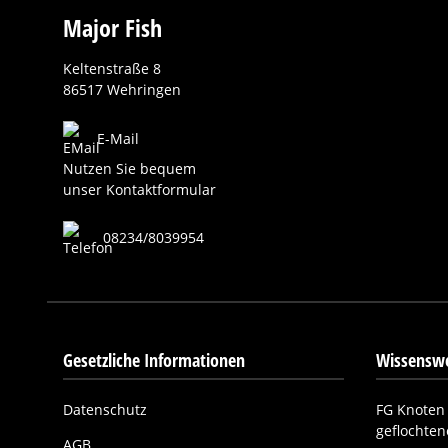
Major Fish
Keltenstraße 8
86517 Wehringen
E-Mail
Nutzen Sie bequem
unser Kontaktformular
08234/8039954
Gesetzliche Informationen
Wissenswe
Datenschutz
FG Knoten 
geflochte
AGB