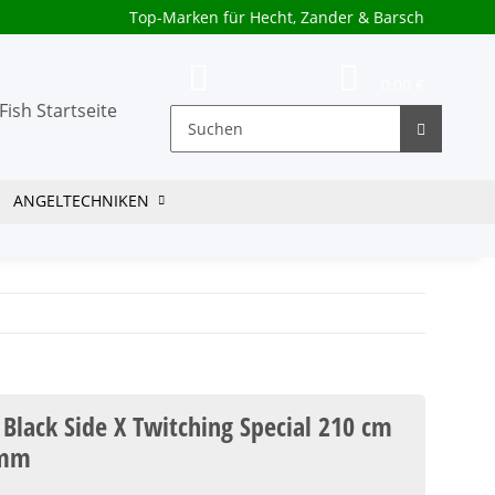
Top-Marken für Hecht, Zander & Barsch
0,00 €
ANGELTECHNIKEN
lack Side X Twitching Special 210 cm
amm