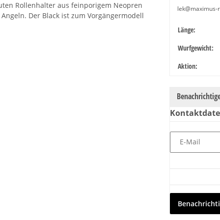
guten Rollenhalter aus feinporigem Neopren
lek@maximus-
m Angeln. Der Black ist zum Vorgängermodell
Produkteige
Wert
Länge:
Wurfgewicht:
Aktion:
Benachrichtig
Kontaktdat
E-Mail
Benachricht