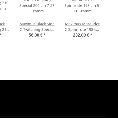
ack
Maximus Black Side
Maximus Marauder
g 210
X Twitching Special
X Spinnrute 198 cm
amm
200 cm 7-28 Gramm
5-21 Gramm
*
56,00 €
*
232,00 €
*