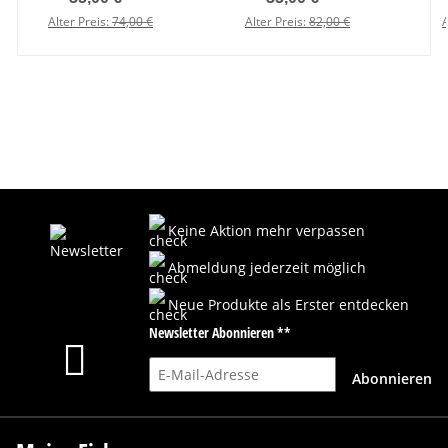
Alter Preis:
74,00 €
Alter Preis:
82,00 €
A
Keine Aktion mehr verpassen
Abmeldung jederzeit möglich
Neue Produkte als Erster entdecken
Newsletter Abonnieren **
E-Mail-Adresse
Abonnieren