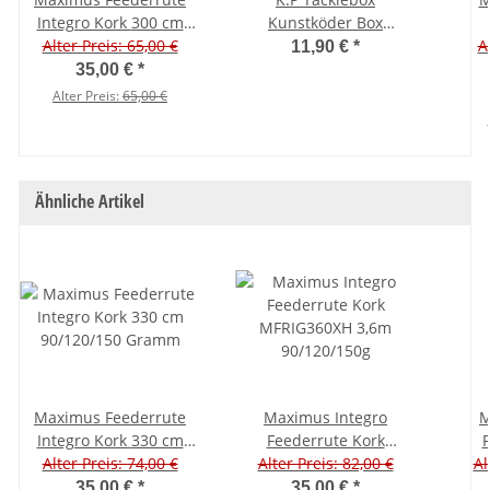
Integro Kork 300 cm
Kunstköder Box
Alter Preis: 65,00 €
30/60/90 Gramm
wasserdicht M
Vorf
A
11,90 €
*
0
35,00 €
*
Alter Preis:
65,00 €
Ähnliche Artikel
Maximus Feederrute
Maximus Integro
M
Integro Kork 330 cm
Feederrute Kork
F
90/120/150 Gramm
Alter Preis: 74,00 €
Alter Preis: 82,00 €
MFRIG360XH 3,6m
Al
M
90/120/150g
35,00 €
*
35,00 €
*