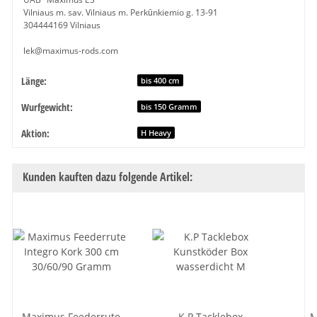
Vilniaus m. sav. Vilniaus m. Perkūnkiemio g. 13-91
304444169 Vilniaus
lek@maximus-rods.com
Länge:
Produkteigenschaft
Wert
bis 400 cm
Wurfgewicht:
bis 150 Gramm
Aktion:
H Heavy
Kunden kauften dazu folgende Artikel:
Maximus Feederrute
K.P Tacklebox
M