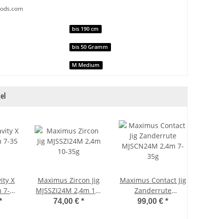
rods.com
nschaft
bis 190 cm
bis 50 Gramm
M Medium
el
ity X
Maximus Zircon Jig
Maximus Contact Jig
m 7-35
MJSSZI24M 2,4m 10-
Zanderrute
35g
MJSCN24M 2,4m 7-
*
74,00 €
*
99,00 €
*
35g