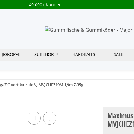
40.000+ Kunden
JIGKÖPFE
ZUBEHÖR
HARDBAITS
SALE
y-Z C Vertikalrute VJ MVJCHEZ19M 1,9m 7-35g
Maximus H
MVJCHEZ