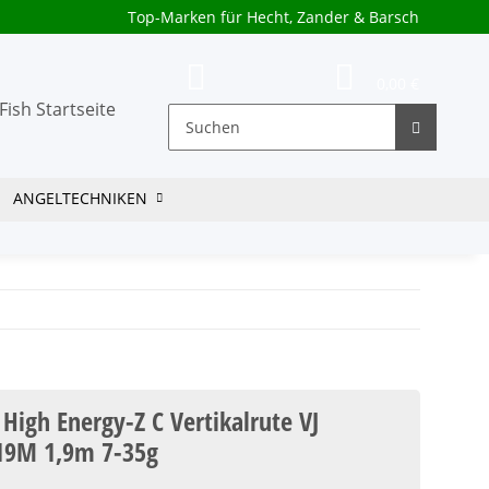
Top-Marken für Hecht, Zander & Barsch
0,00 €
ANGELTECHNIKEN
igh Energy-Z C Vertikalrute VJ
19M 1,9m 7-35g