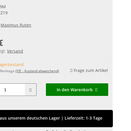
19M
EZ19
Maximus Ruten
€
zgl.
Versand
agerbestand
Frage zum Artikel
 Werktage
(DE - Ausland abweichend)
In den Warenkorb
aus unserem deutschen Lager
|
Lieferzeit: 1-3 Tage