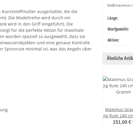
lek@maximus-
 Kunststoffmutter ausgestattet, die die
em). Die Modellreihe wird durch ein
Produkteige
Wert
Länge:
ank wird in den Griff eingeführt). Die
Wurfgewicht:
 sorgt für die perfekte Aktion für maximale
en wurden speziell so ausgewählt, dass sie
Aktion:
nterwasserobjekten und eine genaue Kontrolle
r Spinnrute minimal ist, was das Angeln über
Ähnliche Artik
Maximus Grav
nung
Jig Rute 240 c
Gramm
151,00 €