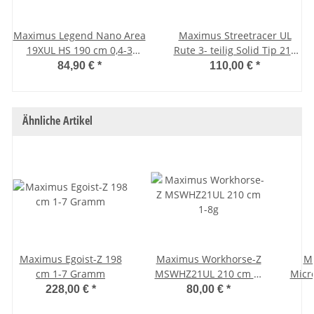
Maximus Legend Nano Area
Maximus Streetracer UL
19XUL HS 190 cm 0,4-3
Rute 3- teilig Solid Tip 210
Grammm
cm 0,5-5 Gramm
84,90 €
*
110,00 €
*
Ähnliche Artikel
Maximus Egoist-Z 198
Maximus Workhorse-Z
Ma
cm 1-7 Gramm
MSWHZ21UL 210 cm 1-
Micr
8g
228,00 €
*
80,00 €
*