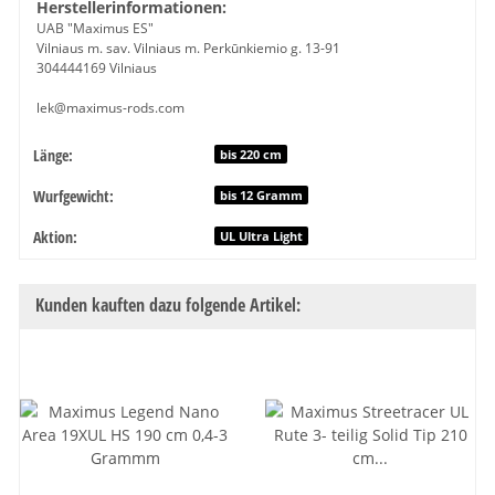
Herstellerinformationen:
UAB "Maximus ES"
Vilniaus m. sav. Vilniaus m. Perkūnkiemio g. 13-91
304444169 Vilniaus
lek@maximus-rods.com
Länge:
Produkteigenschaft
Wert
bis 220 cm
Wurfgewicht:
bis 12 Gramm
Aktion:
UL Ultra Light
Kunden kauften dazu folgende Artikel: