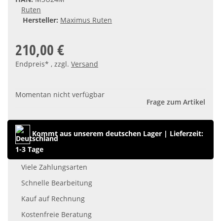
Ruten
Hersteller:
Maximus Ruten
210,00 €
Endpreis* , zzgl.
Versand
Momentan nicht verfügbar
Frage zum Artikel
Kommt aus unserem deutschen Lager
|
Lieferzeit:
1-3 Tage
Viele Zahlungsarten
Schnelle Bearbeitung
Kauf auf Rechnung
Kostenfreie Beratung