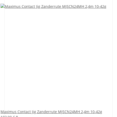
Maximus Contact Jig Zanderrute MJSCN24MH 2,4m 10-42g