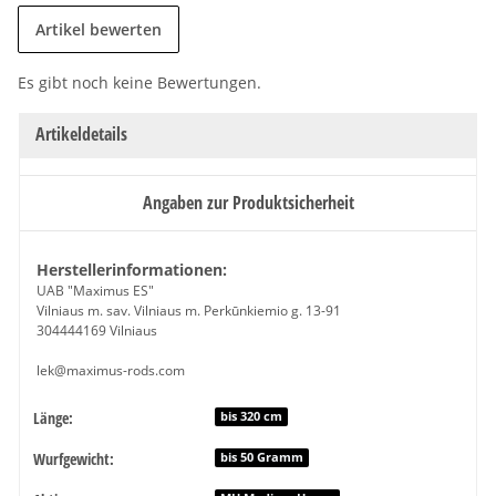
Artikel bewerten
Es gibt noch keine Bewertungen.
Artikeldetails
Angaben zur Produktsicherheit
Herstellerinformationen:
UAB "Maximus ES"
Vilniaus m. sav. Vilniaus m. Perkūnkiemio g. 13-91
304444169 Vilniaus
lek@maximus-rods.com
Länge:
Produkteigenschaft
Wert
bis 320 cm
Wurfgewicht:
bis 50 Gramm