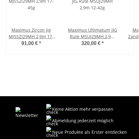
Maximus Zircon Jig
Maximus Ultimatum JIG
Max
MJSSZI29MH 2,9m 17-
Rute MSUJ29MH 2,9m
Zand
45g
12-42g
91,00 €
*
320,00 €
*
Keine Aktion mehr verpassen
Abmeldung jederzeit möglich
Neue Produkte als Erster entdecken