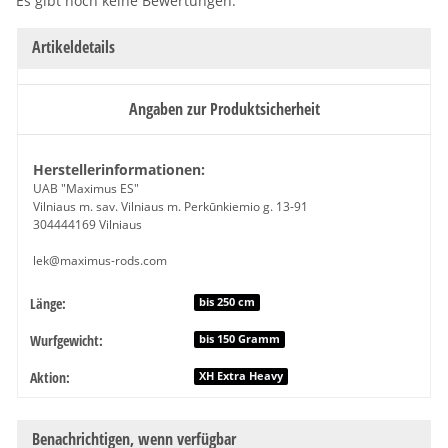
Es gibt noch keine Bewertungen.
Artikeldetails
Angaben zur Produktsicherheit
Herstellerinformationen:
UAB "Maximus ES"
Vilniaus m. sav. Vilniaus m. Perkūnkiemio g. 13-91
304444169 Vilniaus
lek@maximus-rods.com
Länge:
Produkteigenschaft
Wert
bis 250 cm
Wurfgewicht:
bis 150 Gramm
Aktion:
XH Extra Heavy
Benachrichtigen, wenn verfügbar