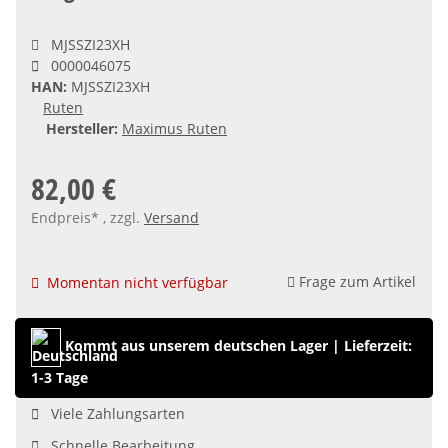
MJSSZI23XH
0000046075
HAN:
MJSSZI23XH
Ruten
Hersteller:
Maximus Ruten
82,00 €
Endpreis* , zzgl.
Versand
Frage zum Artikel
Momentan nicht verfügbar
Kommt aus unserem deutschen Lager
|
Lieferzeit:
1-3 Tage
Viele Zahlungsarten
Schnelle Bearbeitung