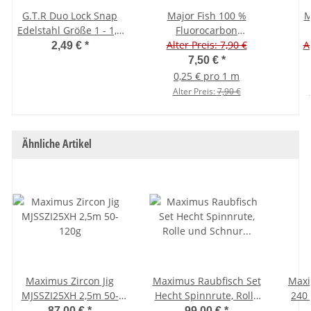
G.T.R Duo Lock Snap
Major Fish 100 %
M
Edelstahl Größe 1 - 1,5
Fluorocarbon
cm - 10 Stück
Vorfachschnur 30 Meter
Alter Preis: 7,90 €
Vorf
A
2,49 €
*
0,33 mm - 5,8 kg
0
7,50 €
*
0,25 € pro 1 m
Alter Preis:
7,90 €
Ähnliche Artikel
Maximus Zircon Jig
Maximus Raubfisch Set
Maxi
MJSSZI25XH 2,5m 50-
Hecht Spinnrute, Rolle
240
120g
und Schnur Set Combo
87,00 €
*
99,00 €
*