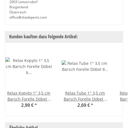
2003 Leitzersdorf
Burgenland
Österreich
office@shadxperts.com
Kunden kauften dazu folgende Artikel:
Relax Kopyto 1" 3,5 cm
Relax Tube 1" 3,5 cm
Rela
Barsch Forelle Döbel 6
Barsch Forelle Döbel 8
Bars
Stück 064 Glitter Weiß
Stück 3D02 Blau
Stüc
2,99 €
*
2,69 €
*
Ähnliche Artikel