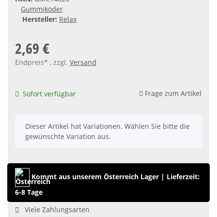
Gummiköder
Hersteller:
Relax
2,69 €
Endpreis* , zzgl.
Versand
Frage zum Artikel
Sofort verfügbar
x
Dieser Artikel hat Variationen. Wählen Sie bitte die
gewünschte Variation aus.
Kommt aus unserem Österreich Lager
|
Lieferzeit:
6-8 Tage
Viele Zahlungsarten