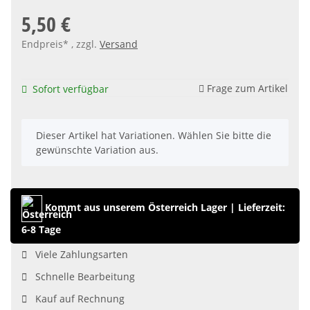
5,50 €
Endpreis* , zzgl.
Versand
Frage zum Artikel
Sofort verfügbar
x
Dieser Artikel hat Variationen. Wählen Sie bitte die
gewünschte Variation aus.
Kommt aus unserem Österreich Lager
|
Lieferzeit:
6-8 Tage
Viele Zahlungsarten
Schnelle Bearbeitung
Kauf auf Rechnung