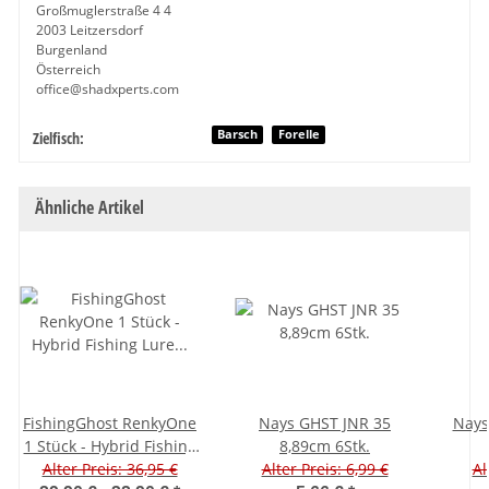
Großmuglerstraße 4 4
2003 Leitzersdorf
Burgenland
Österreich
office@shadxperts.com
Produkteigenschaft
Wert
Barsch
Forelle
Zielfisch:
Ähnliche Artikel
FishingGhost RenkyOne
Nays GHST JNR 35
Nays
1 Stück - Hybrid Fishing
8,89cm 6Stk.
Lure 10" (ca. 25cm)
Alter Preis: 36,95 €
Alter Preis: 6,99 €
Al