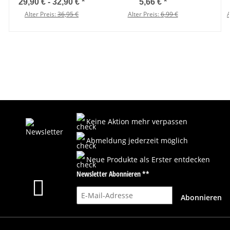
29,90 € -
32,90 €
*
5,66 €
*
Alter Preis:
36,95 €
Alter Preis:
6,99 €
A
Keine Aktion mehr verpassen
Abmeldung jederzeit möglich
Neue Produkte als Erster entdecken
Newsletter Abonnieren **
E-Mail-Adresse
Abonnieren