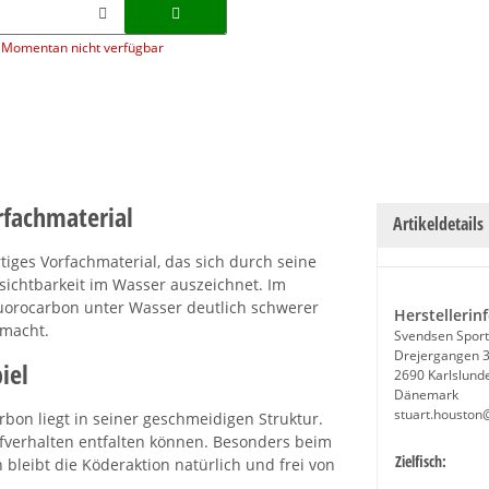
Momentan nicht verfügbar
rfachmaterial
Artikeldetails
tiges Vorfachmaterial, das sich durch seine
ichtbarkeit im Wasser auszeichnet. Im
luorocarbon unter Wasser deutlich schwerer
Herstellerin
 macht.
Svendsen Sport
Drejergangen 
iel
2690 Karlslund
Dänemark
stuart.houston
rbon liegt in seiner geschmeidigen Struktur.
aufverhalten entfalten können. Besonders beim
Produkteige
Wert
Zielfisch:
leibt die Köderaktion natürlich und frei von