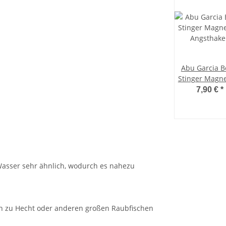
Abu Garcia B
Stinger Magne
Angsthake
7,90 €
*
Wasser sehr ähnlich, wodurch es nahezu
n zu Hecht oder anderen großen Raubfischen