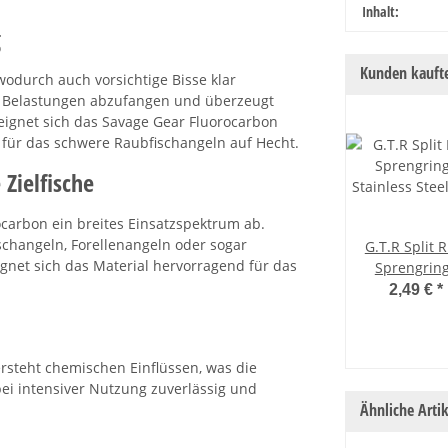
Inhalt:
g
Kunden kaufte
wodurch auch vorsichtige Bisse klar
rke Belastungen abzufangen und überzeugt
eignet sich das Savage Gear Fluorocarbon
h für das schwere Raubfischangeln auf Hecht.
 Zielfische
rocarbon ein breites Einsatzspektrum ab.
changeln, Forellenangeln oder sogar
G.T.R Split 
ignet sich das Material hervorragend für das
Sprengrin
Stainless Ste
2,49 €
*
Stück 7 mm - 
rsteht chemischen Einflüssen, was die
 bei intensiver Nutzung zuverlässig und
Ähnliche Artik