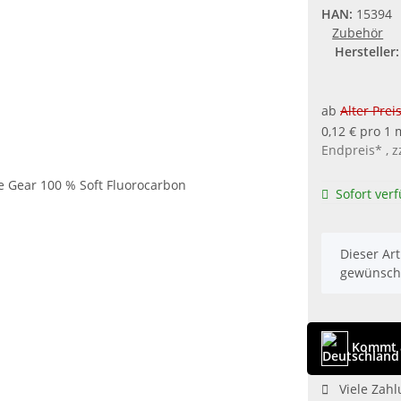
HAN:
15394
Zubehör
Hersteller:
ab
Alter Prei
0,12 € pro 1 
Endpreis* , z
Sofort ver
x
Dieser Art
gewünscht
Kommt 
Viele Zahl