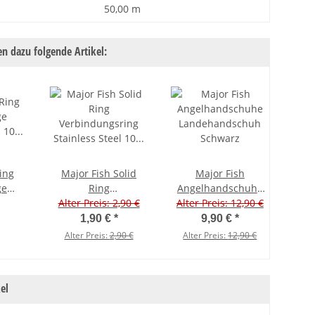
50,00 m
n dazu folgende Artikel:
Ring
Major Fish Solid
Major Fish
Ma
ge
Ring
Angelhandschuhe
el 10
Alter Preis: 2,90 €
Verbindungsring
Alter Preis: 12,90 €
Landehandschuh
Alt
Ve
20 kg
Stainless Steel 10
Schwarz
Sta
1,90 €
*
9,90 €
*
Stück #3 - 48 kg
Stü
Alter Preis:
2,90 €
Alter Preis:
12,90 €
Al
el