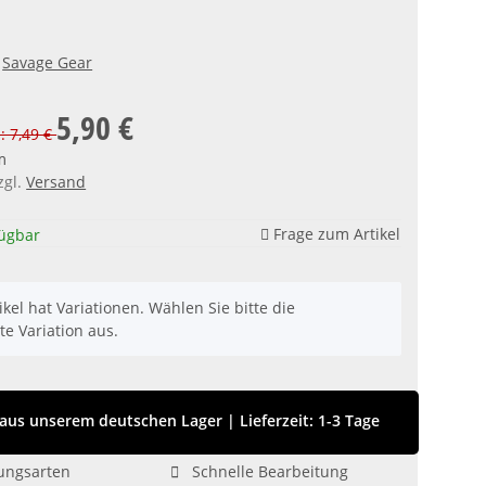
Savage Gear
5,90 €
s: 7,49 €
m
zgl.
Versand
Frage zum Artikel
fügbar
ikel hat Variationen. Wählen Sie bitte die
e Variation aus.
aus unserem deutschen Lager
|
Lieferzeit: 1-3 Tage
ungsarten
Schnelle Bearbeitung