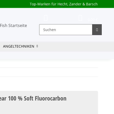
Top-Marken für Hecht, Zander & Barsch
0,00 €
ANGELTECHNIKEN
ear 100 % Soft Fluorocarbon