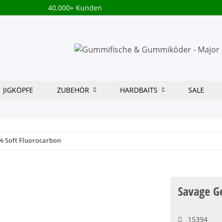
40.000+ Kunden
JIGKÖPFE
ZUBEHÖR
HARDBAITS
SALE
% Soft Fluorocarbon
Savage G
15394