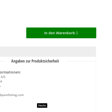
In den Warenkorb
Angaben zur Produktsicherheit
formationen:
 A/S
3A
e
@purefishing.com
nschaft
Hecht