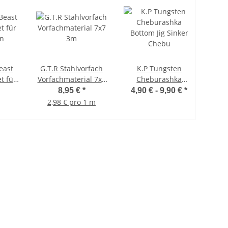
east
G.T.R Stahlvorfach
K.P Tungsten
t für
Vorfachmaterial 7x7
Cheburashka
n
3m
Bottom Jig Sinker
8,95 €
*
4,90 € -
9,90 €
*
Chebu
2,98 € pro 1 m