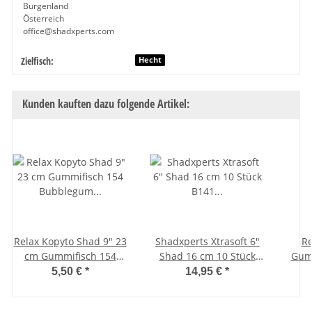
Burgenland
Österreich
office@shadxperts.com
Zielfisch:
Produkteigenschaft
Wert
Hecht
Kunden kauften dazu folgende Artikel:
Relax Kopyto Shad 9" 23
Shadxperts Xtrasoft 6"
Re
cm Gummifisch 154
Shad 16 cm 10 Stück
Gumm
Bubblegum Schwarz
B141 orange-glitter/
St
5,50 €
*
14,95 €
*
fluogrün-glitter