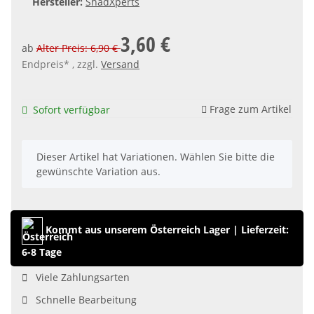
Hersteller:
ShadXperts
3,60 €
ab
Alter Preis: 6,90 €
Endpreis* , zzgl.
Versand
Frage zum Artikel
Sofort verfügbar
x
Dieser Artikel hat Variationen. Wählen Sie bitte die
gewünschte Variation aus.
Kommt aus unserem Österreich Lager
|
Lieferzeit:
6-8 Tage
Viele Zahlungsarten
Schnelle Bearbeitung