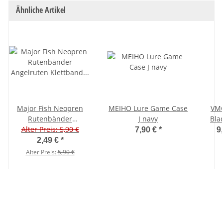
Ähnliche Artikel
Major Fish Neopren
MEIHO Lure Game Case
VMC
Rutenbänder
J navy
Bla
Angelruten Klettband 4
Alter Preis: 5,90 €
Hake
7,90 €
*
9
Stück
2,49 €
*
Alter Preis:
5,90 €