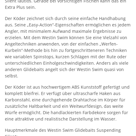
Silent lautlos. Gerade bei vorsichtigen Fischen kann das ein
Extra Plus sein.
Der Köder zeichnet sich durch seine einfache Handhabung
aus. Seine „Easy-Action“-Eigenschaften ermöglichen es jedem
Angler, mit minimalem Aufwand maximale Ergebnisse zu
erzielen. Mit dem Westin Swim können Sie eine Vielzahl von
Angeltechniken anwenden, von der einfachen „Werfen-
Kurbeln“-Methode bis hin zu fortgeschritteneren Techniken
wie variablen Spinstops, kurzen Schlägen mit der Rute oder
unterschiedlichen Einholgeschwindigkeiten. Anders als viele
anderen Glidebaits angelt sich der Westin Swim quasi von
selbst.
Der Köder ist aus hochwertigem ABS Kunststoff gefertigt und
komplett bleifrei. Er verfügt über ultrascharfe Haken aus
Karbonstahl, eine durchgehende Drahtachse im Körper für
zusätzliche Haltbarkeit und ein Weitwurfdesign, das weite
Würfe ermöglicht. Die handlackierten Farbdekore sorgen für
eine attraktive und realistische Darstellung im Wasser.
Hauptmerkmale des Westin Swim Glidebaits Suspending