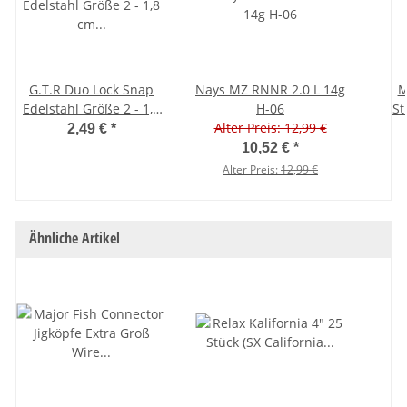
G.T.R Duo Lock Snap
Nays MZ RNNR 2.0 L 14g
M
Edelstahl Größe 2 - 1,8
H-06
St
cm - 10 Stück
Alter Preis: 12,99 €
Ora
2,49 €
*
10,52 €
*
Alter Preis:
12,99 €
Ähnliche Artikel