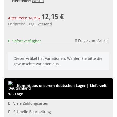
Hersteller:
Westin
12,15 €
Alter Preis: 14,29 €
Endpreis* , zzgl.
Versand
Frage zum Artikel
Sofort verfügbar
x
Dieser Artikel hat Variationen. Wählen Sie bitte die
gewünschte Variation aus.
Kommt aus unserem deutschen Lager
|
Lieferzeit:
1-3 Tage
Viele Zahlungsarten
Schnelle Bearbeitung