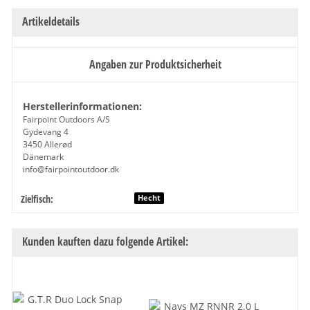
Artikeldetails
Angaben zur Produktsicherheit
Herstellerinformationen:
Fairpoint Outdoors A/S
Gydevang 4
3450 Allerød
Dänemark
info@fairpointoutdoor.dk
Zielfisch:
Produkteigenschaft
Wert
Hecht
Kunden kauften dazu folgende Artikel: