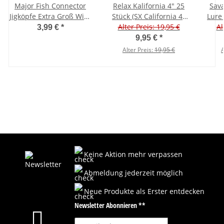
Major Fish Connector
Relax Kalifornia 4" 25
Sava
Jigköpfe Extra Groß Wire
Stück (SX California 4"
Lure
Keeper 2 Stück
Alter Preis: 19,95 €
ca. 11,0 cm)
Al
3,99 €
*
9,95 €
*
Alter Preis:
19,95 €
A
Keine Aktion mehr verpassen
Abmeldung jederzeit möglich
Neue Produkte als Erster entdecken
Newsletter Abonnieren **
E-Mail-Adresse