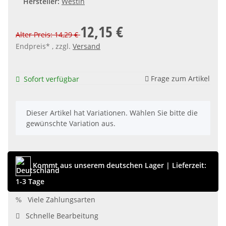
Hersteller:
Westin
12,15 €
Alter Preis: 14,29 €
Endpreis* , zzgl.
Versand
Frage zum Artikel
Sofort verfügbar
x
Dieser Artikel hat Variationen. Wählen Sie bitte die
gewünschte Variation aus.
Kommt aus unserem deutschen Lager
|
Lieferzeit:
1-3 Tage
Viele Zahlungsarten
Schnelle Bearbeitung