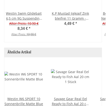
Westin Swim Glidebait
K.P Mustad Jigkopf Zink
B
6,5 cm 9G Suspending
bleifrei 11 Gramm -
Ne
Alter Preis: 10,90 €
Real Pike
Hakengröße 6/0 - 3
Al
4,49 €
*
Stück
8,34 €
*
Alter Preis:
10,90 €
A
Ähnliche Artikel
Westin W6 SPORT 10
Savage Gear Real Eel
Sav
Sonnenbrille Matte Blue
Ready to Fish Aal 20 cm