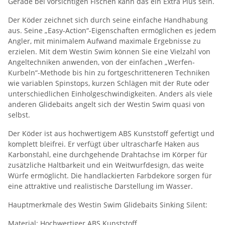
Gerade bei vorsichtigen Fischen kann das ein Extra Plus sein.
Der Köder zeichnet sich durch seine einfache Handhabung
aus. Seine „Easy-Action“-Eigenschaften ermöglichen es jedem
Angler, mit minimalem Aufwand maximale Ergebnisse zu
erzielen. Mit dem Westin Swim können Sie eine Vielzahl von
Angeltechniken anwenden, von der einfachen „Werfen-
Kurbeln“-Methode bis hin zu fortgeschritteneren Techniken
wie variablen Spinstops, kurzen Schlägen mit der Rute oder
unterschiedlichen Einholgeschwindigkeiten. Anders als viele
anderen Glidebaits angelt sich der Westin Swim quasi von
selbst.
Der Köder ist aus hochwertigem ABS Kunststoff gefertigt und
komplett bleifrei. Er verfügt über ultrascharfe Haken aus
Karbonstahl, eine durchgehende Drahtachse im Körper für
zusätzliche Haltbarkeit und ein Weitwurfdesign, das weite
Würfe ermöglicht. Die handlackierten Farbdekore sorgen für
eine attraktive und realistische Darstellung im Wasser.
Hauptmerkmale des Westin Swim Glidebaits Sinking Silent:
Material: Hochwertiger ABS Kunststoff