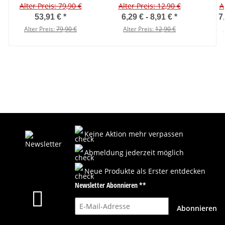
Alter Preis: 79,90 €
Alter Preis: 12,90 €
1 Stück
A
53,91 €
*
6,29 € -
8,91 €
*
7
Alter Preis:
79,90 €
Alter Preis:
12,90 €
Keine Aktion mehr verpassen
Abmeldung jederzeit möglich
Neue Produkte als Erster entdecken
Newsletter Abonnieren **
E-Mail-Adresse
Abonnieren