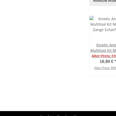
Ähnliche Artik
Kinetic Ang
Multitool Kit 
Alter Preis: 19
Zange Schär
Taschenlamp
16,90 €
*
teilig
Alter Preis:
19,