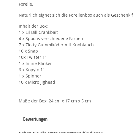
Forelle.
Natürlich eignet sich die Forellenbox auch als Geschenk 
Inhalt der Box:
1 x Lil Bill Crankbait
4 x Spoons verschiedene Farben
7 x Zlotty Gummiköder mit Knoblauch
10 x Snap
10x Twister 1"
1 x Inline Blinker
6 x Kopyto 1"
1 x Spinner
10 x Micro Jighead
Maße der Box: 24 cm x 17 cm x 5 cm
Bewertungen