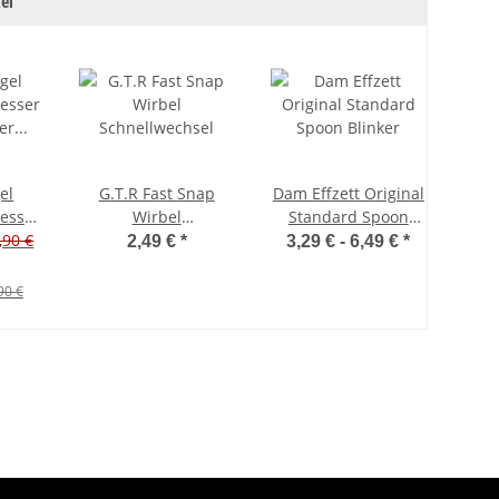
el
el
G.T.R Fast Snap
Dam Effzett Original
Messer
Wirbel
Standard Spoon
,90 €
fer
Schnellwechsel
Blinker
2,49 €
*
3,29 € -
6,49 €
*
e 5-
90 €