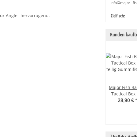
info@major--fis
für Angler hervorragend.
Produkteige
Wert
Zielfisch:
Kunden kaufte
Major Fish B
Tactical Box
teilig Gummif
28,90 €
*
Hardbaits S