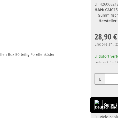
42606821
HAN:
GMC15
Gummifisch
Hersteller:
28,90 €
Endpreis* , z
Sofort ver
Lieferzeit:
1 - 3
Kommt 
Viele Zahl