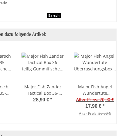
h.de
nschaft
Barsch
n dazu folgende Artikel:
arsch
Major Fish Zander
Major Fish Angel
S
 35-
Tactical Box 36-
Wundertüte
M
ische
teilig Gummifische
Überraschungsbox
Alter Preis: 20,90 €
Alt
P
28,90 €
*
et
Wobbler + Zubehör
Geschenk Angeln
17,90 €
*
Alter Preis:
20,90 €
Al