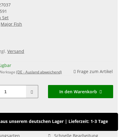
27037
591
 Set
Major Fish
zgl.
Versand
fügbar
Frage zum Artikel
 Werktage
(DE - Ausland abweichend)
In den Warenkorb
aus unserem deutschen Lager
|
Lieferzeit: 1-3 Tage
ungsarten
Schnelle Bearbeitung