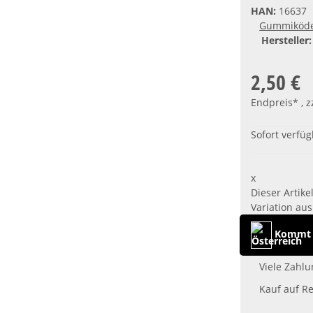
HAN:
16637
Gummiköd
Hersteller:
2,50 €
Endpreis* , z
Sofort verfü
x
Dieser Artike
Variation aus
Kommt a
Viele Zahlu
Kauf auf R