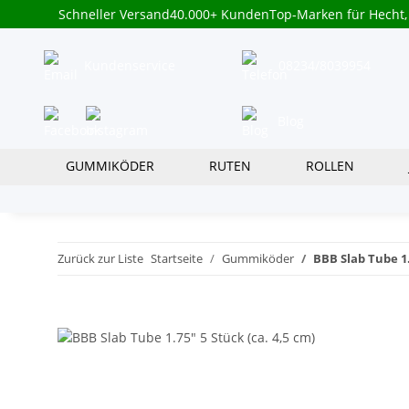
Schneller Versand
40.000+ Kunden
Top-Marken für Hecht,
Kundenservice
08234/8039954
Blog
GUMMIKÖDER
RUTEN
ROLLEN
Zurück zur Liste
Startseite
Gummiköder
BBB Slab Tube 1.