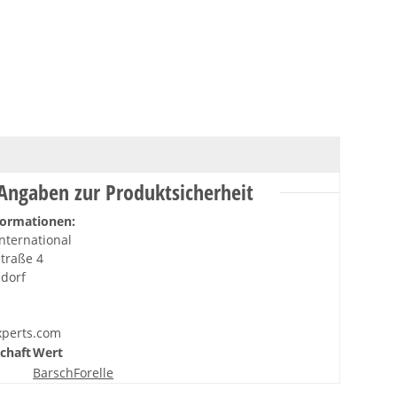
Angaben zur Produktsicherheit
formationen:
nternational
traße 4
sdorf
xperts.com
chaft
Wert
Barsch
Forelle