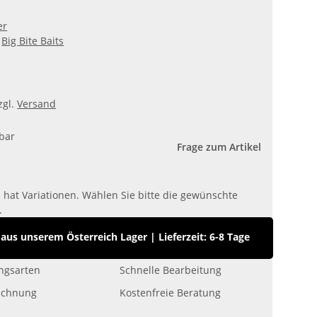
er
Big Bite Baits
zgl.
Versand
gbar
Frage zum Artikel
l hat Variationen. Wählen Sie bitte die gewünschte
.
us unserem Österreich Lager
|
Lieferzeit: 6-8 Tage
ngsarten
Schnelle Bearbeitung
echnung
Kostenfreie Beratung