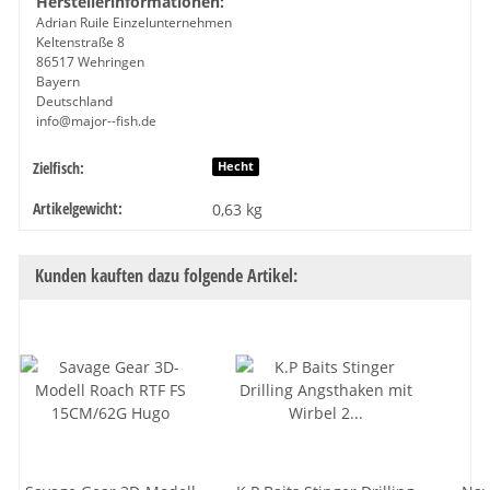
Herstellerinformationen:
Adrian Ruile Einzelunternehmen
Keltenstraße 8
86517 Wehringen
Bayern
Deutschland
info@major--fish.de
Zielfisch:
Produkteigenschaft
Wert
Hecht
Artikelgewicht:
0,63
kg
Kunden kauften dazu folgende Artikel: