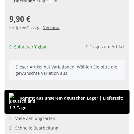
Hersteller:
Major Fish
9,90 €
Endpreis* , zzgl.
Versand
Frage zum Artikel
Sofort verfügbar
x
Dieser Artikel hat Variationen. Wählen Sie bitte die
gewünschte Variation aus.
Kommt aus unserem deutschen Lager
|
Lieferzeit:
1-3 Tage
Viele Zahlungsarten
Schnelle Bearbeitung