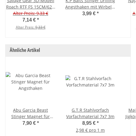
Savage Gear 3D-Modell
K.P Baits Stinger Drilling
Nay
Roach RTF FS 15CM/62G
Angsthaken mit Wirbel 2
Alter Preis: 9,33 €
Hugo
Stück 8 cm - 12 kg -
A
3,99 €
*
Hakengröße 6
7,14 €
*
Alter Preis:
9,33 €
Ähnliche Artikel
Abu Garcia Beast
G.T.R Stahlvorfach
Maj
Stinger Magnet für
Vorfachmaterial 7x7 3m
Jigkö
Angsthaken
7,90 €
*
8,95 €
*
2,98 € pro 1 m