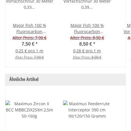
Major Fish 100 %
Major Fish 100 %
Ma
Fluorocarbon
Fluorocarbon
Vor
Vorfachschnur 30 Meter
Alter Preis: 7,90 €
Vorfachschnur 30 Meter
Alter Preis: 8,90 €
Sch
A
0,33 mm - 5,8 kg
0,39 mm - 7,5 kg
0,
7,50 €
*
8,50 €
*
0,25 € pro 1 m
0,28 € pro 1 m
Alter Preis:
7,90 €
Alter Preis:
8,90 €
Ähnliche Artikel