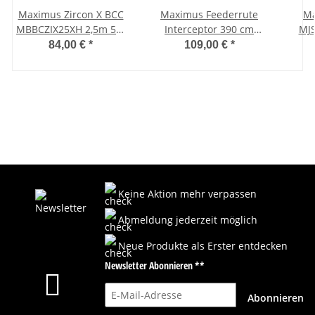
Maximus Zircon X BCC
Maximus Feederrute
Ma
MBBCZIX25XH 2,5m 50-
Interceptor 390 cm
MJS
160g
90/120/150 Gramm
84,00 €
*
109,00 €
*
Keine Aktion mehr verpassen
Abmeldung jederzeit möglich
Neue Produkte als Erster entdecken
Newsletter Abonnieren **
E-Mail-Adresse
Abonnieren