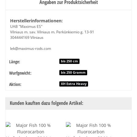
Angaben zur Produktsicherheit
Herstellerinformationen:
UAB "Maximus ES"
Vilniaus m. sav. Vilniaus m. Perkūnkiemio g. 13-91
304444169 Vilniaus
lek@maximus-rods.com
Länge:
Produkteigenschaft
Wert
bis 250 cm
Wurfgewicht:
bis 250 Gramm
Aktion:
XH Extra Heavy
Kunden kauften dazu folgende Artikel: