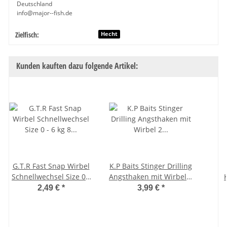
Deutschland
info@major--fish.de
Zielfisch:
Produkteigenschaft
Wert
Hecht
Kunden kauften dazu folgende Artikel:
G.T.R Fast Snap Wirbel
K.P Baits Stinger Drilling
Schnellwechsel Size 0 -
Angsthaken mit Wirbel 2
6 kg 8 Stück
Stück 6 cm - 12 kg -
2,49 €
*
3,99 €
*
Hakengröße 6