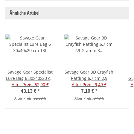
Ähnliche Artikel
Savage Gear Specialist
Savage Gear 3D Crayfish
Lure Bag 6 30x40x20 cm
Rattling 6,7 cm 2,9
Gu
Alter Preis: 52,90 €
18L
Alter Preis: 9,49 €
Gramm 8 Stück
Jig
A
43,13 €
*
7,19 €
*
Alter Preis:
52,90 €
Alter Preis:
9,49 €