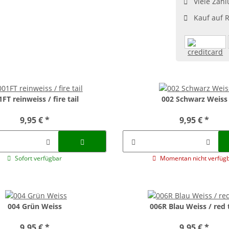
Viele Zahl
Kauf auf 
1FT reinweiss / fire tail
002 Schwarz Weiss
9,95 €
*
9,95 €
*
Sofort verfügbar
Momentan nicht verfüg
004 Grün Weiss
006R Blau Weiss / red t
9,95 €
*
9,95 €
*