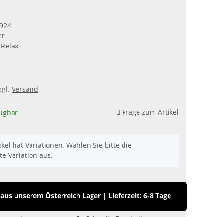
924
er
Relax
zgl.
Versand
Frage zum Artikel
fügbar
ikel hat Variationen. Wählen Sie bitte die
e Variation aus.
us unserem Österreich Lager
|
Lieferzeit: 6-8 Tage