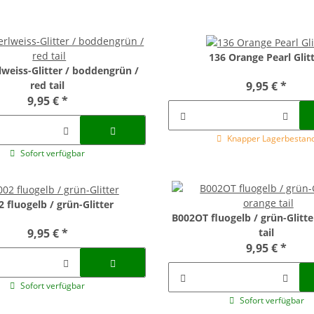
136 Orange Pearl Glit
lweiss-Glitter / boddengrün /
9,95 €
*
red tail
9,95 €
*
Knapper Lagerbestan
Sofort verfügbar
2 fluogelb / grün-Glitter
B002OT fluogelb / grün-Glitte
9,95 €
*
tail
9,95 €
*
Sofort verfügbar
Sofort verfügbar