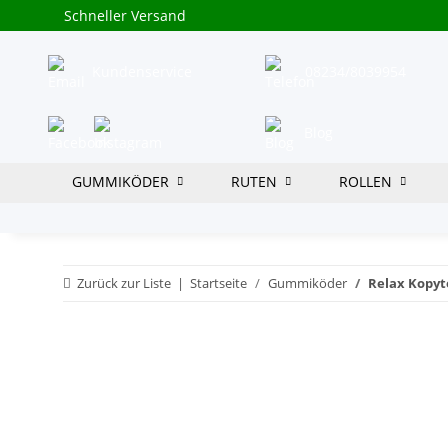
Schneller Versand
Kundenservice
08234/8039954
Blog
GUMMIKÖDER
RUTEN
ROLLEN
Zurück zur Liste
Startseite
Gummiköder
Relax Kopyto