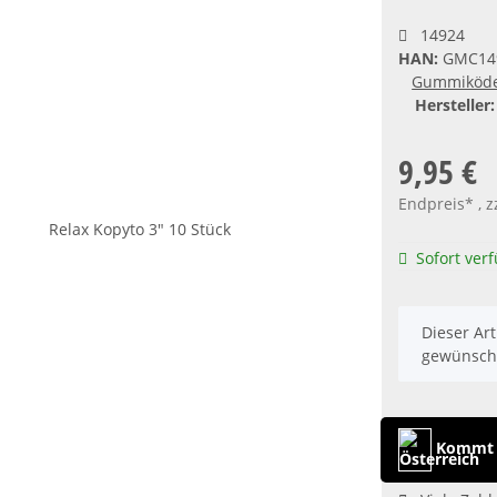
14924
HAN:
GMC14
Gummiköd
Hersteller:
9,95 €
Endpreis* , z
Sofort ver
x
Dieser Art
gewünscht
Kommt a