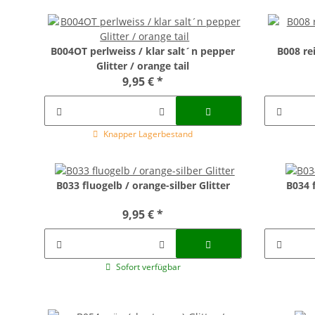
B004OT perlweiss / klar salt´n pepper
B008 re
Glitter / orange tail
9,95 €
*
Knapper Lagerbestand
B033 fluogelb / orange-silber Glitter
B034 f
9,95 €
*
Sofort verfügbar