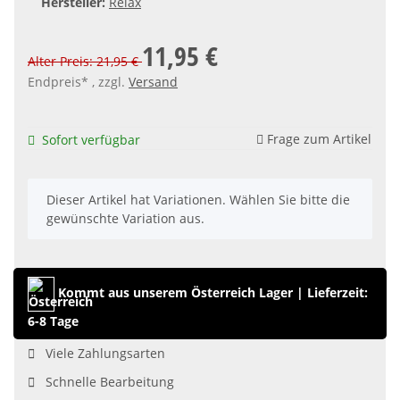
Hersteller:
Relax
11,95 €
Alter Preis: 21,95 €
Endpreis* , zzgl.
Versand
Frage zum Artikel
Sofort verfügbar
x
Dieser Artikel hat Variationen. Wählen Sie bitte die
gewünschte Variation aus.
Kommt aus unserem Österreich Lager
|
Lieferzeit:
6-8 Tage
Viele Zahlungsarten
Schnelle Bearbeitung