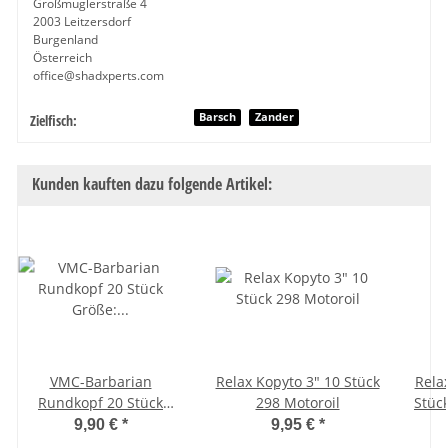
Großmuglerstraße 4
2003 Leitzersdorf
Burgenland
Österreich
office@shadxperts.com
Produkteigenschaft
Wert
Barsch
Zander
Zielfisch:
Kunden kauften dazu folgende Artikel:
VMC-Barbarian
Relax Kopyto 3" 10 Stück
Rela
Rundkopf 20 Stück
298 Motoroil
Stück
Größe: 5/0, Gewicht: 18
3" 
9,90 €
*
9,95 €
*
g
fl