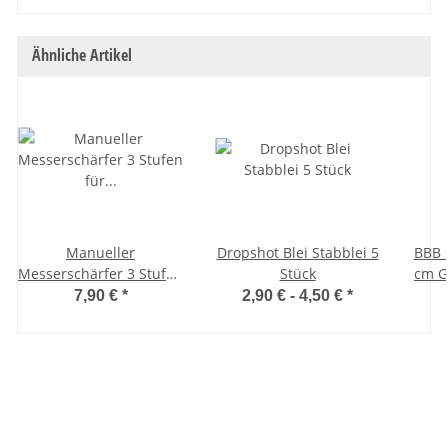
Ähnliche Artikel
Manueller
Dropshot Blei Stabblei 5
BBB 
Messerschärfer 3 Stufen
Stück
cm G
für Grobschliff und
7,90 €
*
2,90 € -
4,50 €
*
Feinschliff Wolfram und
Keramik