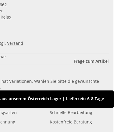
662
er
Relax
zgl.
Versand
gbar
Frage zum Artikel
l hat Variationen. Wählen Sie bitte die gewünschte
.
us unserem Österreich Lager
|
Lieferzeit: 6-8 Tage
ngsarten
Schnelle Bearbeitung
echnung
Kostenfreie Beratung