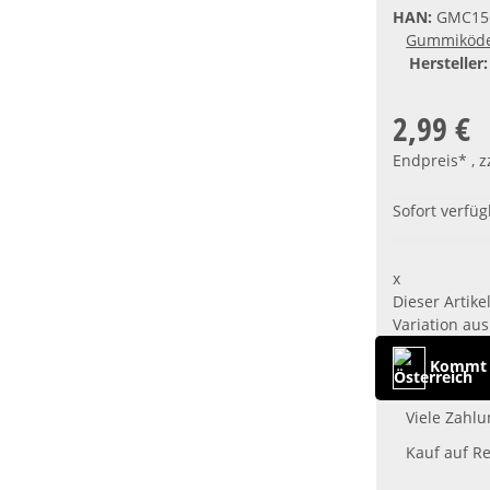
HAN:
GMC15
Gummiköd
Hersteller:
2,99 €
Endpreis* , z
Sofort verfü
x
Dieser Artike
Variation aus
Kommt a
Viele Zahlu
Kauf auf R