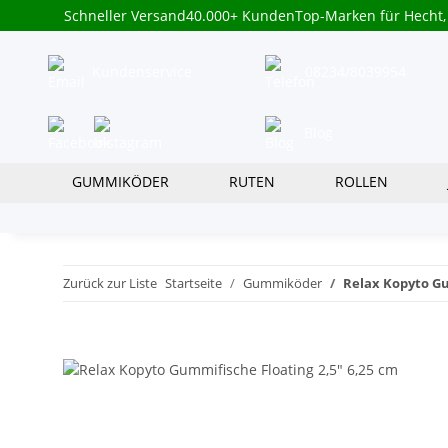
Schneller Versand
40.000+ Kunden
Top-Marken für Hecht,
Kundenservice
08234/8039954
Blog
GUMMIKÖDER
RUTEN
ROLLEN
Zurück zur Liste
Startseite
Gummiköder
Relax Kopyto Gu