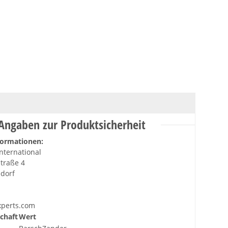
Angaben zur Produktsicherheit
formationen:
nternational
traße 4
sdorf
xperts.com
chaft
Wert