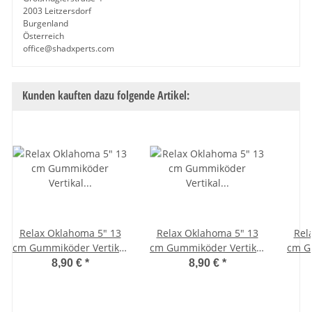
2003 Leitzersdorf
Burgenland
Österreich
office@shadxperts.com
Kunden kauften dazu folgende Artikel:
Relax Oklahoma 5" 13
Relax Oklahoma 5" 13
Rel
cm Gummiköder Vertikal
cm Gummiköder Vertikal
cm G
Pelagisch V-Tail 10 Stück
Pelagisch V-Tail 10 Stück
Pelag
8,90 €
*
8,90 €
*
175 Crawfish Electric
B141 Orange Glitter Fluo
22
Blue
Grün