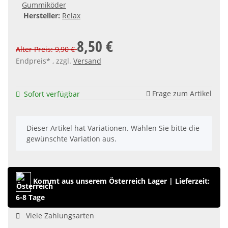
Gummiköder
Hersteller:
Relax
8,50 €
Alter Preis: 9,90 €
Endpreis* , zzgl.
Versand
Frage zum Artikel
Sofort verfügbar
x
Dieser Artikel hat Variationen. Wählen Sie bitte die
gewünschte Variation aus.
Kommt aus unserem Österreich Lager
|
Lieferzeit:
6-8 Tage
Viele Zahlungsarten