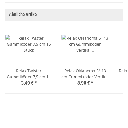
Ähnliche Artikel
Relax Twister
Relax Oklahoma 5" 13
Rela
Gummiköder 7,5 cm 15
cm Gummiköder Vertikal
Stück
Pelagisch V-Tail 10 Stück
3,49 €
*
8,90 €
*
Gabelschwanz