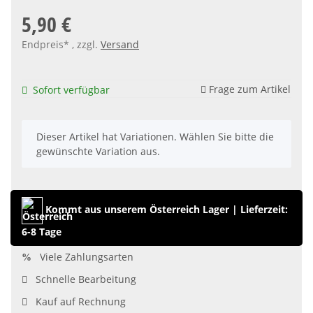
5,90 €
Endpreis* , zzgl.
Versand
Frage zum Artikel
Sofort verfügbar
x
Dieser Artikel hat Variationen. Wählen Sie bitte die
gewünschte Variation aus.
Kommt aus unserem Österreich Lager
|
Lieferzeit:
6-8 Tage
Viele Zahlungsarten
Schnelle Bearbeitung
Kauf auf Rechnung