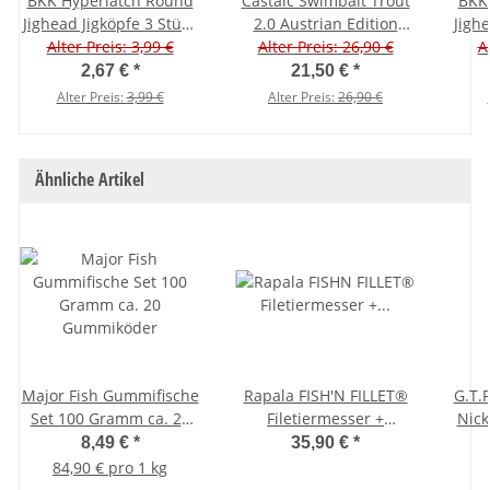
BKK Hyperlatch Round
Castaic Swimbait Trout
BKK
Jighead Jigköpfe 3 Stück
2.0 Austrian Edition
Jigh
Alter Preis: 3,99 €
20g - 6/0#
Alter Preis: 26,90 €
Sinking 10" 25 cm
A
Albino
2,67 €
*
21,50 €
*
Alter Preis:
3,99 €
Alter Preis:
26,90 €
Ähnliche Artikel
Major Fish Gummifische
Rapala FISH'N FILLET®
G.T.R
Set 100 Gramm ca. 20
Filetiermesser +
Nick
Gummiköder
Messerschärfer 28 cm
8,49 €
*
35,90 €
*
84,90 € pro 1 kg