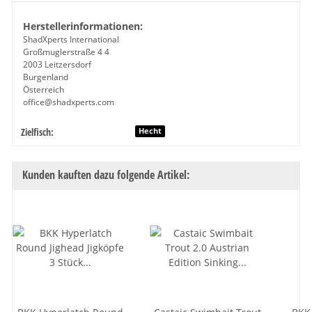
Herstellerinformationen:
ShadXperts International
Großmuglerstraße 4 4
2003 Leitzersdorf
Burgenland
Österreich
office@shadxperts.com
Zielfisch:
Produkteigenschaft
Wert
Hecht
Kunden kauften dazu folgende Artikel: