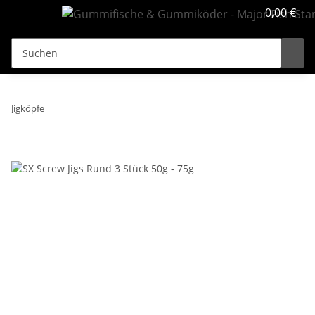
0,00 €
Jigköpfe