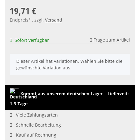
19,71 €
Endpreis* , zzgl.
Versand
Frage zum Artikel
Sofort verfügbar
x
Dieser Artikel hat Variationen. Wählen Sie bitte die
gewünschte Variation aus.
Kommt aus unserem deutschen Lager
|
Lieferzeit:
1-3 Tage
Viele Zahlungsarten
Schnelle Bearbeitung
Kauf auf Rechnung