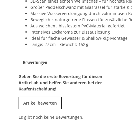
3D-Scan eines echten Weißfisches – für höchste Rea
Großer Paddelschwanz mit Glasrassel für starke K
Massive Wasserverdrängung durch voluminösen K
Bewegliche, naturgetreue Flossen für zusätzliche R
Aus weichem, bissfestem PVC-Material gefertigt
Intensives Lockaroma zur Bissauslösung
Ideal für flache Gewässer & Shallow-Rig-Montage
Länge: 27 cm – Gewicht: 152 g
Bewertungen
Geben Sie die erste Bewertung für diesen
Artikel ab und helfen Sie anderen bei der
Kaufentscheidung!
Artikel bewerten
Es gibt noch keine Bewertungen.