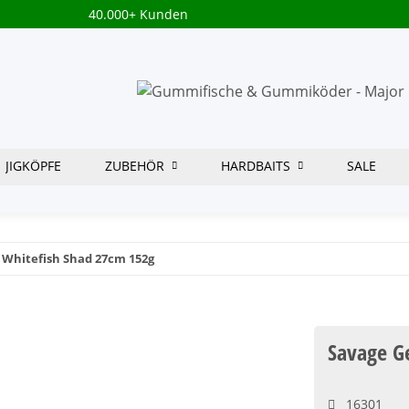
40.000+ Kunden
JIGKÖPFE
ZUBEHÖR
HARDBAITS
SALE
 Whitefish Shad 27cm 152g
Savage G
16301