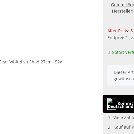
Gummiköd
Hersteller:
Alter Preis: 8
Endpreis* , z
Sofort ver
x
Dieser Art
gewünscht
Kommt 
Viele Zahl
Kauf auf 