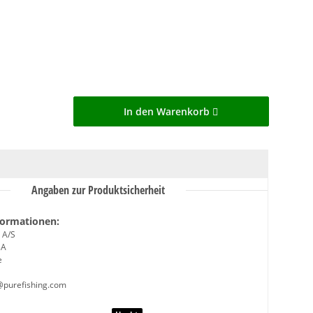
In den Warenkorb
Angaben zur Produktsicherheit
formationen:
 A/S
3A
e
@purefishing.com