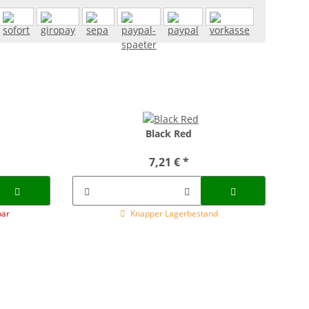
Black Red
7,21 €
*
bar
Knapper Lagerbestand