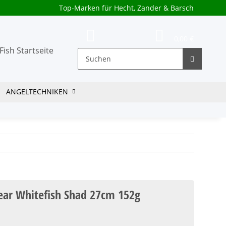
Top-Marken für Hecht, Zander & Barsch
0,00 €
ANGELTECHNIKEN
ear Whitefish Shad 27cm 152g