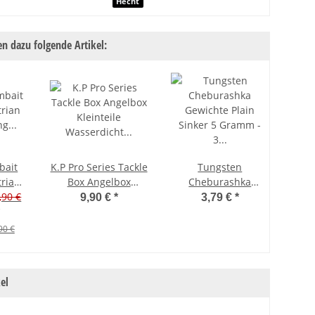
nschaft
Hecht
n dazu folgende Artikel:
bait
K.P Pro Series Tackle
Tungsten
trian
Box Angelbox
Cheburashka
g 10"
,90 €
Kleinteile
Gewichte Plain
G
9,90 €
*
3,79 €
*
 Ayu
Wasserdicht M - 16
Sinker 5 Gramm - 3
Sink
Fächer
Stück
90 €
el