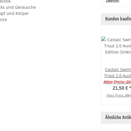
Produkteige
Wert
Zielfisch:
listik
icks und Geräusche
opf und Körper
Kunden kaufte
eize
Castaic Swim
Trout 2.0 Aus
Edition Sinkin
Alter Preis: 26
25 cm Ghost
21,50 €
*
Alter Preis:
26,
Ähnliche Artik