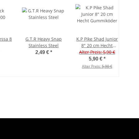
essa 8
G.T.R Heavy Snap
K.P Pike Shad Junior
Stainless Steel
8" 20 cm Hecht
Alter Preis: 5,90 €
Gummiköder
2,49 €
*
5,90 €
*
Alter Preis:
5,90 €