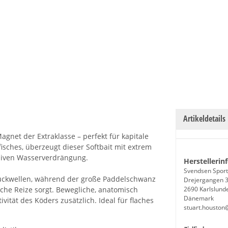
Artikeldetails
agnet der Extraklasse – perfekt für kapitale
sches, überzeugt dieser Softbait mit extrem
ssiven Wasserverdrängung.
Herstellerin
Svendsen Sport
Druckwellen, während der große Paddelschwanz
Drejergangen 
ische Reize sorgt. Bewegliche, anatomisch
2690 Karlslund
Dänemark
vität des Köders zusätzlich. Ideal für flaches
stuart.houston