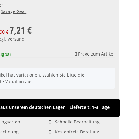
er
Savage Gear
7,21 €
,90 €
zgl.
Versand
Frage zum Artikel
fügbar
ikel hat Variationen. Wählen Sie bitte die
e Variation aus.
aus unserem deutschen Lager
|
Lieferzeit: 1-3 Tage
ungsarten
Schnelle Bearbeitung
Rechnung
Kostenfreie Beratung