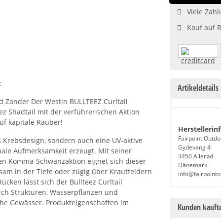
Viele Zahl
Kauf auf 
t
Artikeldetails
nd Zander Der Westin BULLTEEZ Curltail
ez Shadtail mit der verführerischen Aktion
uf kapitale Räuber!
Herstellerin
Fairpoint Outdo
es Krebsdesign, sondern auch eine UV-aktive
Gydevang 4
male Aufmerksamkeit erzeugt. Mit seiner
3450 Allerød
n Komma-Schwanzaktion eignet sich dieser
Dänemark
gsam in der Tiefe oder zügig über Krautfeldern
info@fairpoint
cken lässt sich der Bullteez Curltail
urch Strukturen, Wasserpflanzen und
iche Gewässer. Produkteigenschaften im
Kunden kaufte