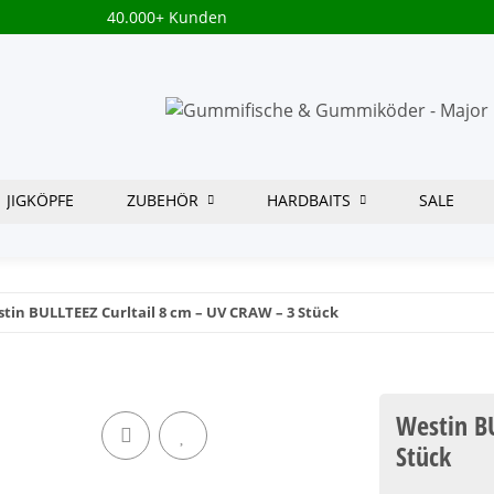
40.000+ Kunden
JIGKÖPFE
ZUBEHÖR
HARDBAITS
SALE
tin BULLTEEZ Curltail 8 cm – UV CRAW – 3 Stück
Westin BU
Stück