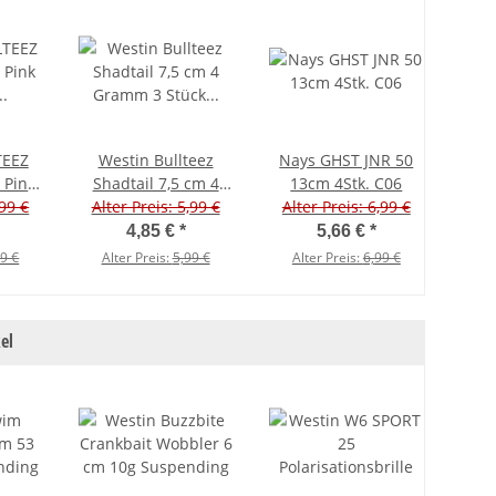
TEEZ
Westin Bullteez
Nays GHST JNR 50
Rela
– Pink
Shadtail 7,5 cm 4
13cm 4Stk. C06
Natu
Stück
,99 €
Alter Preis: 5,99 €
Gramm 3 Stück
Alter Preis: 6,99 €
Kopy
Fireflash
4,85 €
*
5,66 €
*
gold
99 €
Alter Preis:
5,99 €
Alter Preis:
6,99 €
el