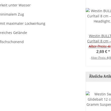
rkeit unter Wasser
 minimalem Zug
uf mit maximaler Lockwirkung
rreiches Gelände
Westin BULL
Curltail 8 cm 
 fischschonend
Headlight – 3 
Alter Preis: 4
2,69 €
*
Alter Preis:
4,
Ähnliche Artik