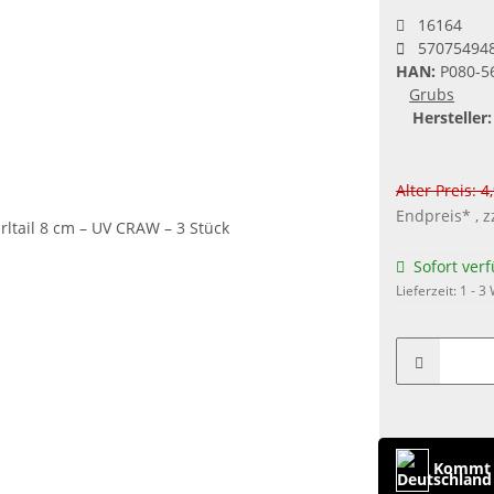
16164
57075494
HAN:
P080-5
Grubs
Hersteller:
Alter Preis: 4
Endpreis* , z
Sofort ver
Lieferzeit:
1 - 3
Kommt 