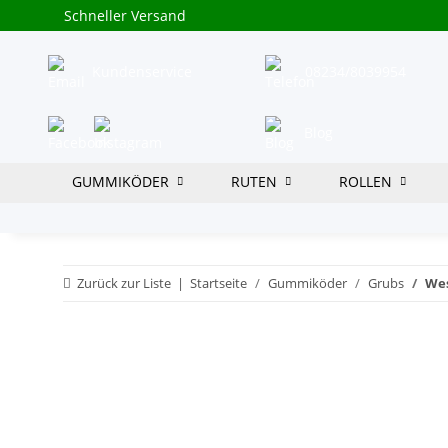
Schneller Versand
Kundenservice
08234/8039954
Blog
GUMMIKÖDER
RUTEN
ROLLEN
Zurück zur Liste
Startseite
Gummiköder
Grubs
Wes