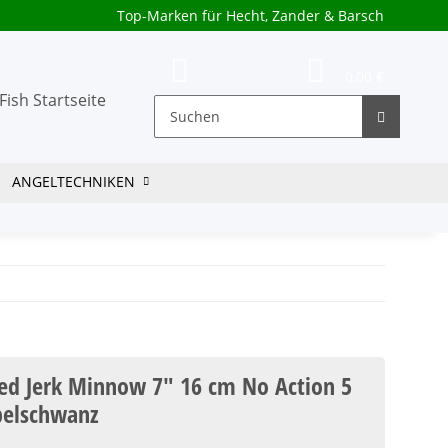
Top-Marken für Hecht, Zander & Barsch
0,00 €
ANGELTECHNIKEN
ted Jerk Minnow 7" 16 cm No Action 5
belschwanz