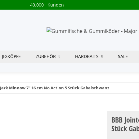
40.000+ Kunden
JIGKÖPFE
ZUBEHÖR
HARDBAITS
SALE
 Jerk Minnow 7" 16 cm No Action 5 Stück Gabelschwanz
BBB Join
Stück Ga