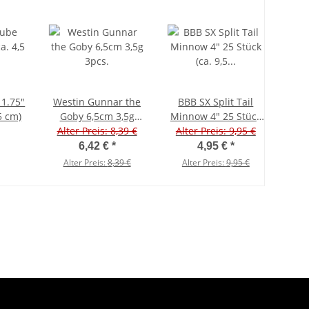
 1.75"
Westin Gunnar the
BBB SX Split Tail
5 cm)
Goby 6,5cm 3,5g
Minnow 4" 25 Stück
Alter Preis: 8,39 €
3pcs.
Alter Preis: 9,95 €
(ca. 9,5 cm)
Gabelschwanz
6,42 €
*
4,95 €
*
Alter Preis:
8,39 €
Alter Preis:
9,95 €