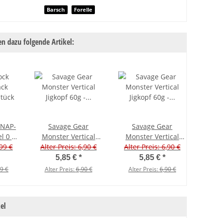
nschaft
Barsch
Forelle
n dazu folgende Artikel:
SNAP-
Savage Gear
Savage Gear
We
l 0 -
Monster Vertical
Monster Vertical
Sha
,99 €
Jigkopf 60g - Größe
Alter Preis: 6,90 €
Jigkopf 60g - Größe
Alter Preis: 6,90 €
Gr
Alt
1/0 - Chartreuse
1/0 - Pearl White
5,85 €
*
5,85 €
*
99 €
Alter Preis:
6,90 €
Alter Preis:
6,90 €
Al
el