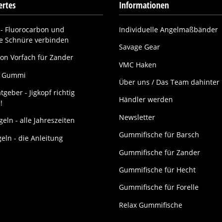
rtes
Informationen
- Fluorocarbon und
Individuelle Angelmaßbänder
ne Schnüre verbinden
Savage Gear
on Vorfach für Zander
VMC Haken
it Gummi
Über uns / Das Team dahinter
tgeber - Jigkopf richtig
Händler werden
!
Newsletter
eln - alle Jahreszeiten
Gummifische für Barsch
geln - die Anleitung
Gummifische für Zander
Gummifische für Hecht
Gummifische für Forelle
Relax Gummifische