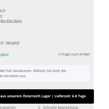
625
er
Big Bite Baits
zgl.
Versand
Frage zum Artikel
fügbar
ikel hat Variationen. Wählen Sie bitte die
e Variation aus.
us unserem Österreich Lager
|
Lieferzeit: 6-8 Tage
ungsarten
Schnelle Bearbeitung