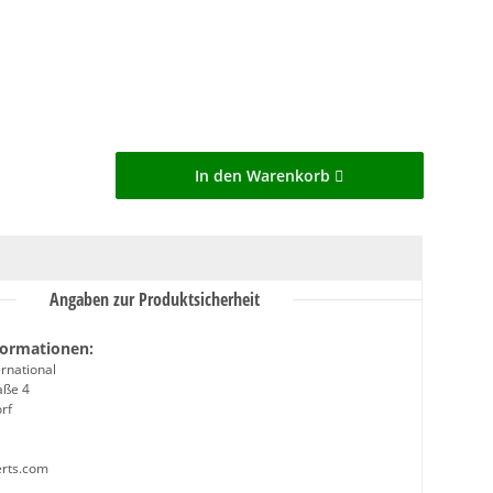
In den Warenkorb
Angaben zur Produktsicherheit
formationen:
rnational
aße 4
rf
erts.com