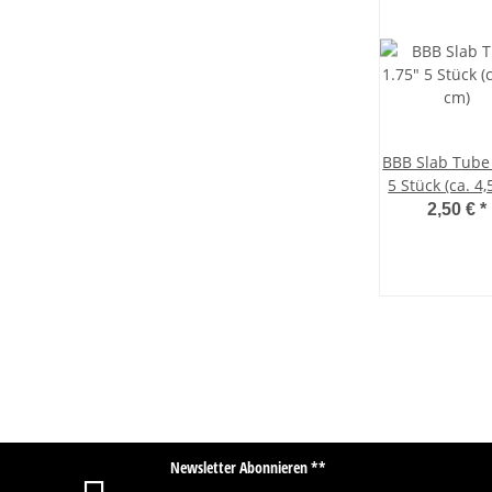
BBB Slab Tube
5 Stück (ca. 4,
2,50 €
*
Newsletter Abonnieren **