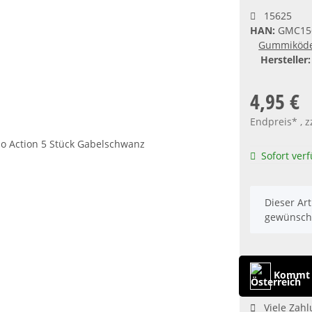
15625
HAN:
GMC15
Gummiköd
Hersteller:
4,95 €
Endpreis* , z
Sofort ver
x
Dieser Art
gewünscht
Kommt a
Viele Zahl