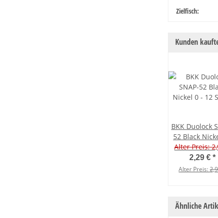
Produkteige
Wert
Zielfisch:
Kunden kaufte
BKK Duolock 
52 Black Nicke
Alter Preis: 2
12 Stück
2,29 €
*
Alter Preis:
2,
Ähnliche Artik