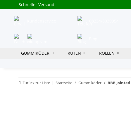
Schneller Versand
Kundenservice
08234/8039954
Blog
GUMMIKÖDER
RUTEN
ROLLEN
Zurück zur Liste
Startseite
Gummiköder
BBB Jointed