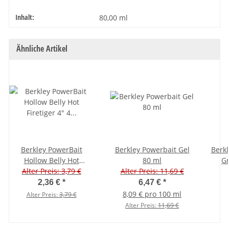
Inhalt:
Produkteigenschaft
Wert
80,00 ml
Ähnliche Artikel
Berkley PowerBait
Berkley Powerbait Gel
Berkl
Hollow Belly Hot
80 ml
Gr
Firetiger 4" 4 Stück
Alter Preis: 3,79 €
Alter Preis: 11,69 €
An
2,36 €
*
6,47 €
*
8,09 € pro 100 ml
Alter Preis:
3,79 €
Alter Preis:
11,69 €