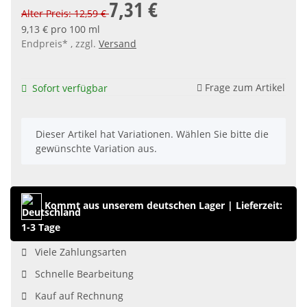
7,31 €
Alter Preis: 12,59 €
9,13 € pro 100 ml
Endpreis* , zzgl.
Versand
Frage zum Artikel
Sofort verfügbar
x
Dieser Artikel hat Variationen. Wählen Sie bitte die
gewünschte Variation aus.
Kommt aus unserem deutschen Lager
|
Lieferzeit:
1-3 Tage
Viele Zahlungsarten
Schnelle Bearbeitung
Kauf auf Rechnung