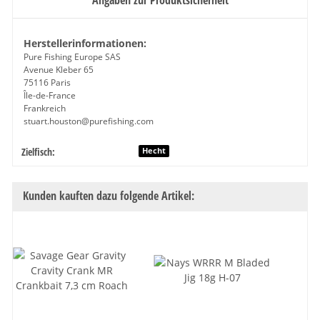
Herstellerinformationen:
Pure Fishing Europe SAS
Avenue Kleber 65
75116 Paris
Île-de-France
Frankreich
stuart.houston@purefishing.com
Zielfisch:
Produkteigenschaft
Wert
Hecht
Kunden kauften dazu folgende Artikel: