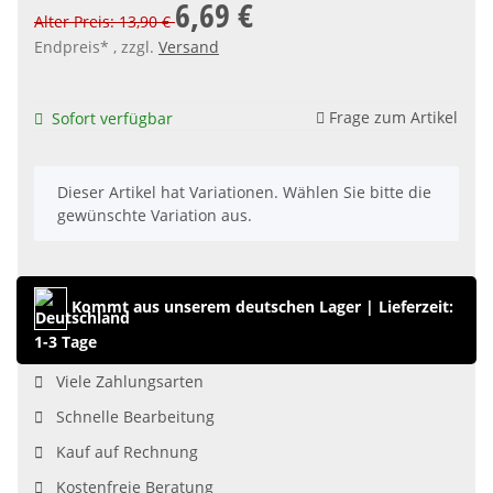
6,69 €
Alter Preis: 13,90 €
Endpreis* , zzgl.
Versand
Frage zum Artikel
Sofort verfügbar
x
Dieser Artikel hat Variationen. Wählen Sie bitte die
gewünschte Variation aus.
Kommt aus unserem deutschen Lager
|
Lieferzeit:
1-3 Tage
Viele Zahlungsarten
Schnelle Bearbeitung
Kauf auf Rechnung
Kostenfreie Beratung