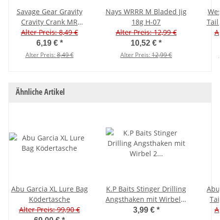
Savage Gear Gravity
Nays WRRR M Bladed Jig
Wes
Cravity Crank MR
18g H-07
Tail
Crankbait 7,3 cm Roach
Alter Preis: 8,49 €
Alter Preis: 12,99 €
12 
A
6,19 €
*
10,52 €
*
Alter Preis:
8,49 €
Alter Preis:
12,99 €
Ähnliche Artikel
Abu Garcia XL Lure Bag
K.P Baits Stinger Drilling
Abu
Ködertasche
Angsthaken mit Wirbel 2
Ta
Alter Preis: 99,90 €
Stück
A
3,99 €
*