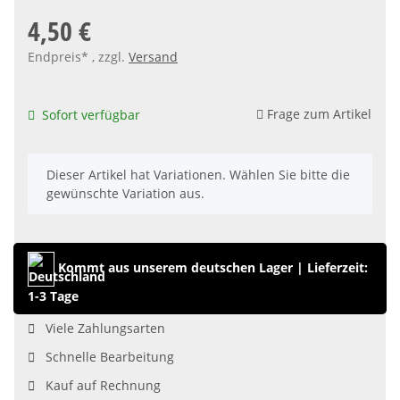
4,50 €
Endpreis* , zzgl.
Versand
Frage zum Artikel
Sofort verfügbar
x
Dieser Artikel hat Variationen. Wählen Sie bitte die
gewünschte Variation aus.
Kommt aus unserem deutschen Lager
|
Lieferzeit:
1-3 Tage
Viele Zahlungsarten
Schnelle Bearbeitung
Kauf auf Rechnung