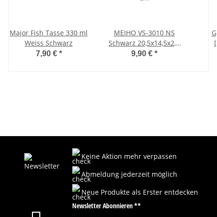
Major Fish Tasse 330 ml
MEIHO VS-3010 NS
G
Weiss Schwarz
Schwarz 20,5x14,5x2,8
cm
7,90 €
*
9,90 €
*
Keine Aktion mehr verpassen
Abmeldung jederzeit möglich
Neue Produkte als Erster entdecken
Newsletter Abonnieren **