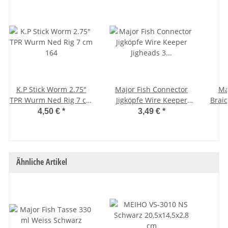
K.P Stick Worm 2.75"
Major Fish Connector
Ma
TPR Wurm Ned Rig 7 cm
Jigköpfe Wire Keeper
Braid
164
Jigheads 3 Stück 12
Ang
4,50 €
*
3,49 €
*
Gramm / Größe 3/0
150 
Ähnliche Artikel