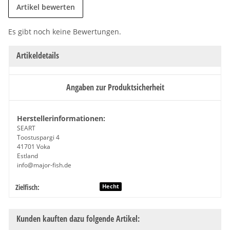
Artikel bewerten
Es gibt noch keine Bewertungen.
Artikeldetails
Angaben zur Produktsicherheit
Herstellerinformationen:
SEART
Toostuspargi 4
41701 Voka
Estland
info@major-fish.de
Zielfisch:
Produkteigenschaft
Wert
Hecht
Kunden kauften dazu folgende Artikel: