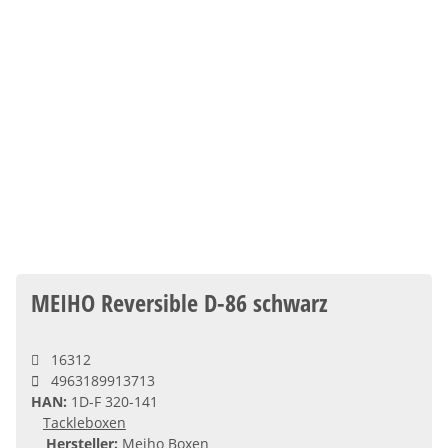
MEIHO Reversible D-86 schwarz
16312
4963189913713
HAN:
1D-F 320-141
Tackleboxen
Hersteller:
Meiho Boxen