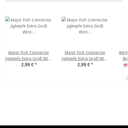
Major Fish Connector
Major Fish Connector
Berk
Jigköpfe Extra Groß Wire
Jigköpfe Extra Groß Wire
Bo
Keeper 2 Stück 4
Keeper 2 Stück 4
Jigkö
Al
2,99 €
*
2,99 €
*
Gramm Größe 1
Gramm Größe 2
A