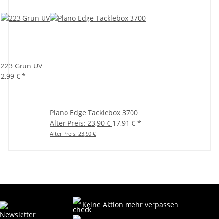
223 Grün UV
2,99 €
*
Plano Edge Tacklebox 3700
Alter Preis: 23,90 €
17,91 €
*
Alter Preis:
23,90 €
Keine Aktion mehr verpassen