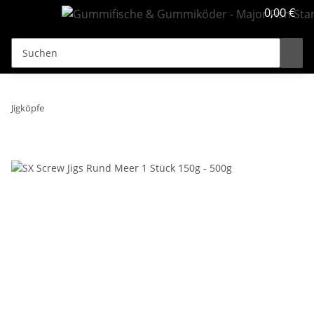
0,00 €
Jigköpfe